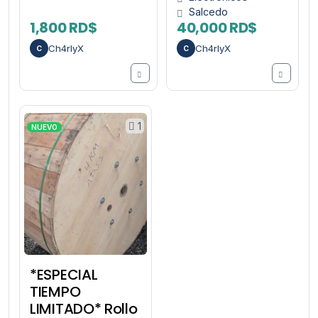
Salcedo
1,800 RD$
40,000 RD$
Ch4rlyX
Ch4rlyX
C
C
1
NUEVO
*ESPECIAL
TIEMPO
LIMITADO* Rollo