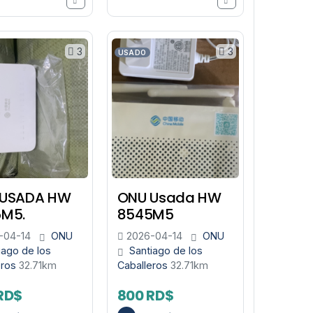
3
3
USADO
 USADA HW
ONU Usada HW
M5.
8545M5
-04-14
ONU
2026-04-14
ONU
iago de los
Santiago de los
eros
32.71km
Caballeros
32.71km
RD$
800 RD$