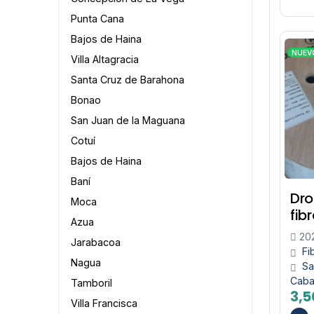
Punta Cana
Bajos de Haina
NUEV
Villa Altagracia
Santa Cruz de Barahona
Bonao
San Juan de la Maguana
Cotuí
Bajos de Haina
Baní
Dro
Moca
fib
Azua
20
Jarabacoa
Fi
Nagua
Sa
Caba
Tamboril
3,5
Villa Francisca