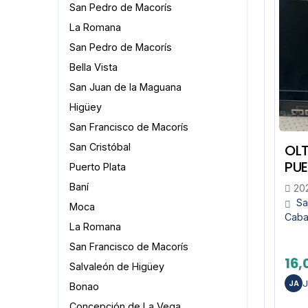
San Pedro de Macorís
La Romana
San Pedro de Macorís
Bella Vista
San Juan de la Maguana
Higüey
San Francisco de Macorís
San Cristóbal
OLT
PU
Puerto Plata
Baní
202
Sa
Moca
Caba
La Romana
San Francisco de Macorís
16,
Salvaleón de Higüey
J
JA
Bonao
Concepción de La Vega