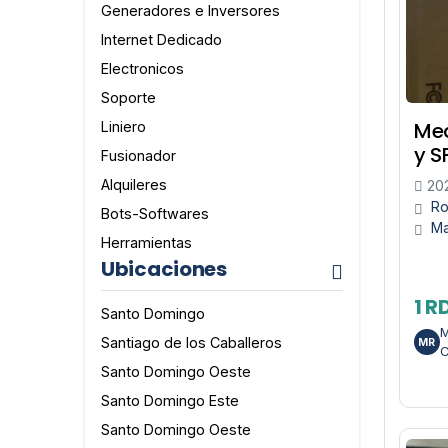
Generadores e Inversores
Internet Dedicado
Electronicos
Soporte
Med
Liniero
y S
Fusionador
Alquileres
202
Ro
Bots-Softwares
M
Herramientas
Ubicaciones
1 R
Santo Domingo
M
Santiago de los Caballeros
MR
C
Santo Domingo Oeste
Santo Domingo Este
Santo Domingo Oeste