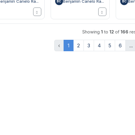
enjamín Canelo Ra...
Benjamín Canelo Ra...
Ben
BC
BC
Showing
1
to
12
of
166
res
‹
1
2
3
4
5
6
...