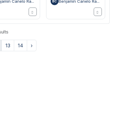
jamín Canelo Ra...
Benjamín Canelo Ra...
BC
ults
13
14
›