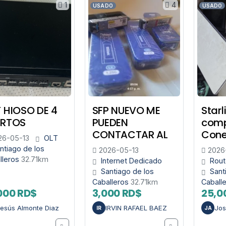
1
4
USADO
USADO
 HIOSO DE 4
SFP NUEVO ME
Starl
ERTOS
PUEDEN
comp
CONTACTAR AL
Cone
6-05-13
OLT
ntiago de los
2026-05-13
2026
lleros
32.71km
Internet Dedicado
Rout
Santiago de los
Sant
Caballeros
32.71km
Caball
000 RD$
3,000 RD$
25,0
esús Almonte Diaz
IRVIN RAFAEL BAEZ
Jos
IR
JA