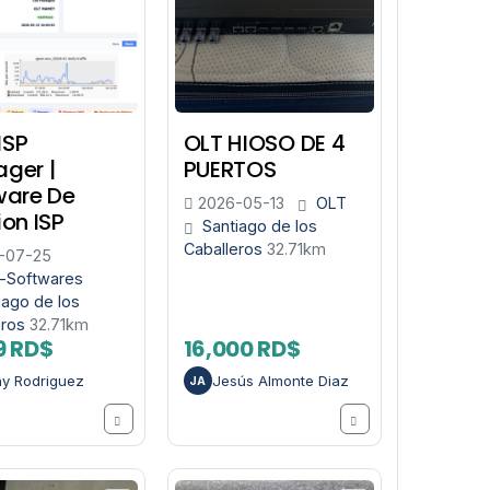
ISP
OLT HIOSO DE 4
ger |
PUERTOS
ware De
2026-05-13
OLT
on ISP
Santiago de los
Caballeros
32.71km
-07-25
-Softwares
iago de los
eros
32.71km
9 RD$
16,000 RD$
y Rodriguez
Jesús Almonte Diaz
JA