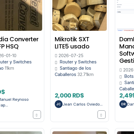
ia Converter
Mikrotik SXT
Dom
FP HSQ
LITE5 usado
Mana
Soft
6-01-10
2026-07-25
Gesti
uter y Switches
Router y Switches
ao
11km
Santiago de los
2026
Caballeros
32.71km
Bots
Sant
Caball
D$
2,000 RD$
2,49
anuel Reynoso
Jean Carlos Oviedo...
Dan
JC
DR
ap...