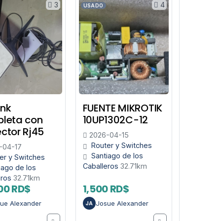
3
4
USADO
ink
FUENTE MIKROTIK
leta con
10UP1302C-12
ctor Rj45
2026-04-15
Router y Switches
-04-17
Santiago de los
er y Switches
Caballeros
32.71km
iago de los
eros
32.71km
00 RD$
1,500 RD$
ue Alexander
Josue Alexander
JA