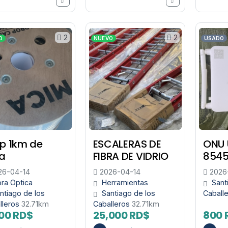
2
2
O
NUEVO
USADO
p 1km de
ESCALERAS DE
ONU
ra
FIBRA DE VIDRIO
8545
26-04-14
2026-04-14
2026
bra Optica
Herramientas
Sant
ntiago de los
Santiago de los
Caball
lleros
32.71km
Caballeros
32.71km
00 RD$
25,000 RD$
800 