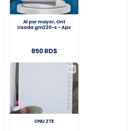
Al por mayor, Ont
Usada gm220-s – Apc
850 RD$
2
ONU ZTE