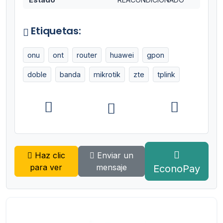
Etiquetas:
onu
ont
router
huawei
gpon
doble
banda
mikrotik
zte
tplink
Haz clic
Enviar un
para ver
mensaje
EconoPay