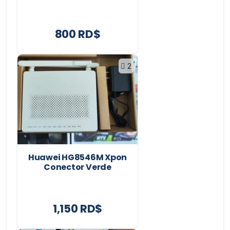
800 RD$
2
Huawei HG8546M Xpon
Conector Verde
1,150 RD$