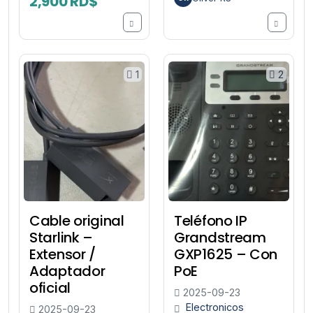
2,900 RD$
1
2
Cable original
Teléfono IP
Starlink –
Grandstream
Extensor /
GXP1625 – Con
Adaptador
PoE
oficial
2025-09-23
Electronicos
2025-09-23