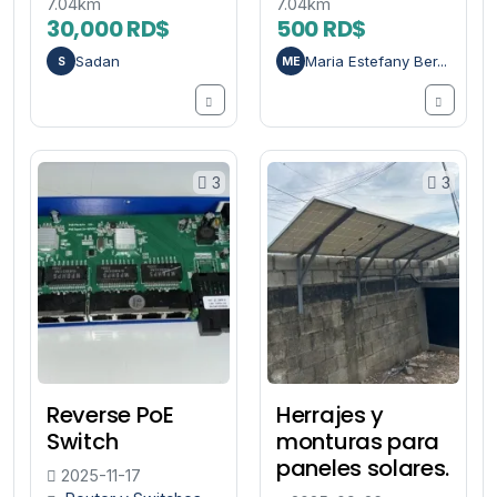
7.04km
7.04km
30,000 RD$
500 RD$
Sadan
Maria Estefany Ber...
S
ME
3
3
Reverse PoE
Herrajes y
Switch
monturas para
paneles solares.
2025-11-17