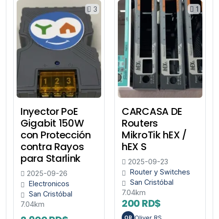
3
1
Inyector PoE
CARCASA DE
Gigabit 150W
Routers
con Protección
MikroTik hEX /
contra Rayos
hEX S
para Starlink
2025-09-23
Router y Switches
2025-09-26
San Cristóbal
Electronicos
7.04km
San Cristóbal
200 RD$
7.04km
Oliver RS
OR