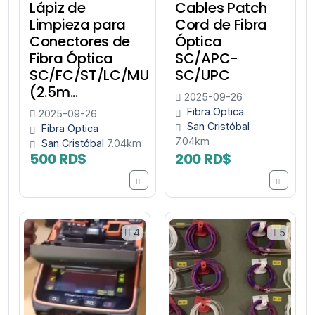
Lápiz de
Cables Patch
Limpieza para
Cord de Fibra
Conectores de
Óptica
Fibra Óptica
SC/APC-
SC/FC/ST/LC/MU
SC/UPC
(2.5m...
2025-09-26
Fibra Optica
2025-09-26
San Cristóbal
Fibra Optica
7.04km
San Cristóbal
7.04km
500 RD$
200 RD$
4
5