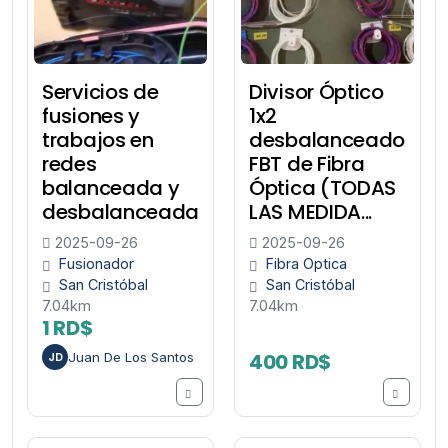
Servicios de
Divisor Óptico
fusiones y
1x2
trabajos en
desbalanceado
redes
FBT de Fibra
balanceada y
Óptica (TODAS
desbalanceada
LAS MEDIDA...
2025-09-26
2025-09-26
Fusionador
Fibra Optica
San Cristóbal
San Cristóbal
7.04km
7.04km
1 RD$
400 RD$
Juan De Los Santos
JD