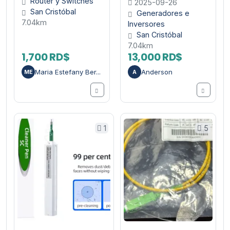
Router y Switches
2025-09-26
San Cristóbal
Generadores e
7.04km
Inversores
San Cristóbal
7.04km
1,700 RD$
13,000 RD$
Maria Estefany Ber...
Anderson
ME
A
1
5