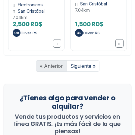
San Cristóbal
Electronicos
7.04km
San Cristóbal
7.04km
2,500 RD$
1,500 RD$
Oliver RS
Oliver RS
OR
OR
« Anterior
Siguiente »
¿Tienes algo para vender o
alquilar?
Vende tus productos y servicios en
línea GRATIS. ¡Es más fácil de lo que
piensas!