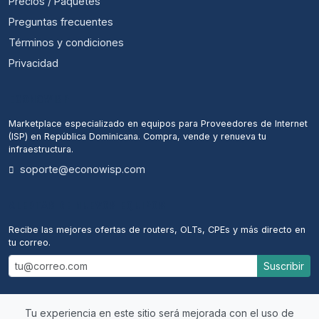
Precios / Paquetes
Preguntas frecuentes
Términos y condiciones
Privacidad
ECONOWISP
Marketplace especializado en equipos para Proveedores de Internet
(ISP) en República Dominicana. Compra, vende y renueva tu
infraestructura.
soporte@econowisp.com
ALERTAS DE NUEVOS EQUIPOS
Recibe las mejores ofertas de routers, OLTs, CPEs y más directo en
tu correo.
Suscribir
Tu experiencia en este sitio será mejorada con el uso de