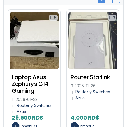
5
3
Laptop Asus
Router Starlink
Zephurys G14
2025-11-26
Gaming
Router y Switches
Azua
2026-01-23
Router y Switches
Azua
29,500 RD$
4,000 RD$
Enmanuel
Enmanuel
E
E