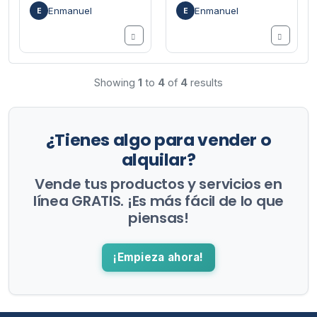
Enmanuel
Enmanuel
E
E
Showing
1
to
4
of
4
results
¿Tienes algo para vender o
alquilar?
Vende tus productos y servicios en
línea GRATIS. ¡Es más fácil de lo que
piensas!
¡Empieza ahora!