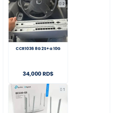
2
CCR1036 8G 2S+ a 10G
34,000 RD$
1