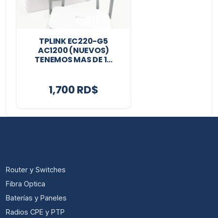
TPLINK EC220-G5
AC1200 (NUEVOS)
TENEMOS MAS DE 1...
1,700 RD$
CATEGORÍAS
Router y Switches
Fibra Optica
Baterías y Paneles
Radios CPE y PTP