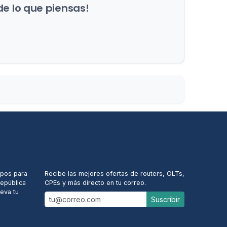
de lo que piensas!
ALERTAS DE NUEVOS EQUIPOS
ipos para
Recibe las mejores ofertas de routers, OLTs,
República
CPEs y más directo en tu correo.
eva tu
Suscribir