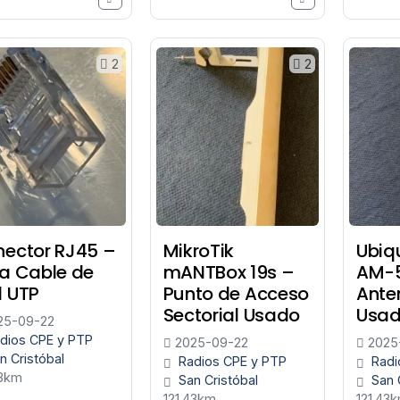
2
2
ector RJ45 –
MikroTik
Ubiq
a Cable de
mANTBox 19s –
AM-
 UTP
Punto de Acceso
Ante
Sectorial Usado
Usa
25-09-22
dios CPE y PTP
2025-09-22
2025
n Cristóbal
Radios CPE y PTP
Radi
43km
San Cristóbal
San 
121.43km
121.43