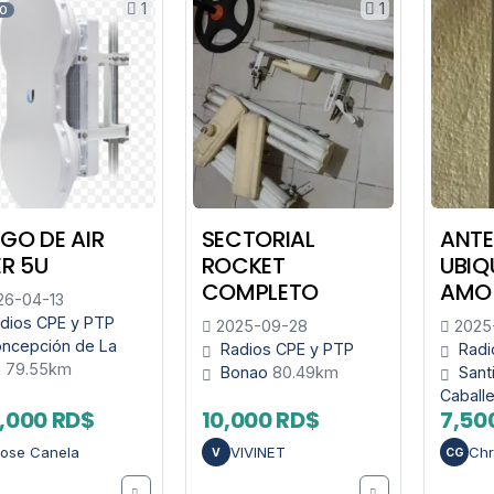
1
1
O
GO DE AIR
SECTORIAL
ANTE
ER 5U
ROCKET
UBIQ
COMPLETO
AMO-
6-04-13
dios CPE y PTP
2025-09-28
2025
ncepción de La
Radios CPE y PTP
Radi
a
79.55km
Bonao
80.49km
Sant
Caball
,000 RD$
10,000 RD$
7,50
ose Canela
VIVINET
Chr
V
CG