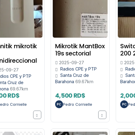
itik mikrotik
Mikrotik MantBox
Swit
19s sectorial
200 
idireccional
2025-09-27
2025
Radios CPE y PTP
Radi
25-09-27
Santa Cruz de
Sant
dios CPE y PTP
Barahona
69.67km
Barah
nta Cruz de
hona
69.67km
00 RD$
4,500 RD$
2,00
edro Cornielle
Pedro Cornielle
Ped
PC
PC