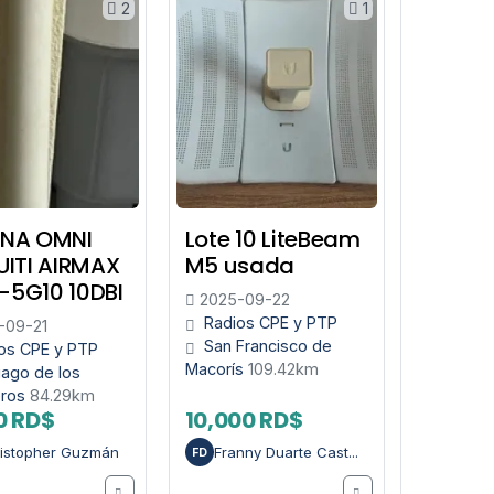
2
1
NA OMNI
Lote 10 LiteBeam
UITI AIRMAX
M5 usada
5G10 10DBI
2025-09-22
Radios CPE y PTP
-09-21
San Francisco de
os CPE y PTP
Macorís
109.42km
iago de los
eros
84.29km
0 RD$
10,000 RD$
istopher Guzmán
Franny Duarte Cast...
FD