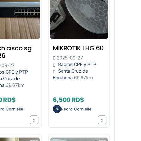
ch cisco sg
MIKROTIK LHG 60
26
2025-09-27
Radios CPE y PTP
-09-27
Santa Cruz de
os CPE y PTP
Barahona
69.67km
a Cruz de
ona
69.67km
0 RD$
6,500 RD$
ro Cornielle
Pedro Cornielle
PC