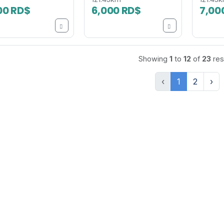
00 RD$
6,000 RD$
7,00
Showing
1
to
12
of
23
res
‹
1
2
›