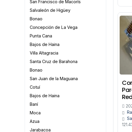
San Francisco de Macorís
Salvaleón de Higüey
Bonao
Concepción de La Vega
Punta Cana
Bajos de Haina
Villa Altagracia
Santa Cruz de Barahona
Bonao
San Juan de la Maguana
Con
Cotuí
Par
Red
Bajos de Haina
Baní
20
Ra
Moca
Sa
Azua
121.
Jarabacoa