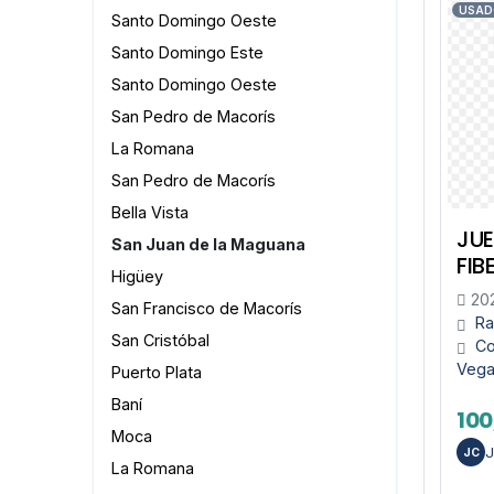
USAD
Santo Domingo Oeste
Santo Domingo Este
Santo Domingo Oeste
San Pedro de Macorís
La Romana
San Pedro de Macorís
Bella Vista
JUE
San Juan de la Maguana
FIB
Higüey
202
San Francisco de Macorís
Ra
San Cristóbal
Co
Veg
Puerto Plata
Baní
100
Moca
J
JC
La Romana