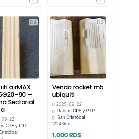
2
3
uiti airMAX
Vendo rocket m5
5G20-90 –
ubiquiti
na Sectorial
2025-09-22
da
Radios CPE y PTP
San Cristóbal
-09-22
121.43km
os CPE y PTP
Cristóbal
1,000 RD$
km