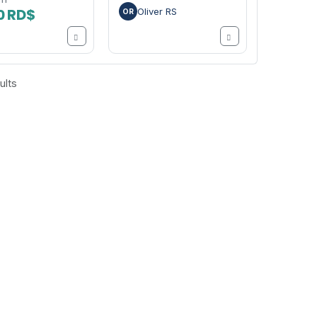
0 RD$
Oliver RS
OR
ults