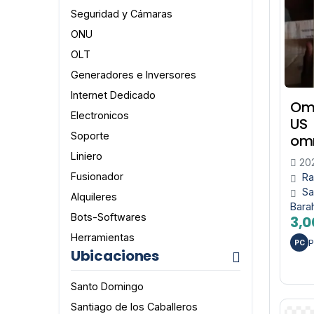
Seguridad y Cámaras
ONU
OLT
Generadores e Inversores
Internet Dedicado
Omn
Electronicos
US
Soporte
omn
Liniero
20
Fusionador
Ra
Sa
Alquileres
Bara
Bots-Softwares
3,0
Herramientas
P
PC
Ubicaciones
Santo Domingo
Santiago de los Caballeros