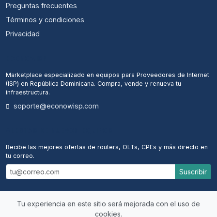
Preguntas frecuentes
Términos y condiciones
Privacidad
ECONOWISP
Marketplace especializado en equipos para Proveedores de Internet
(ISP) en República Dominicana. Compra, vende y renueva tu
infraestructura.
soporte@econowisp.com
ALERTAS DE NUEVOS EQUIPOS
Recibe las mejores ofertas de routers, OLTs, CPEs y más directo en
tu correo.
Suscribir
Tu experiencia en este sitio será mejorada con el uso de
cookies.