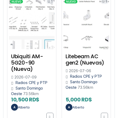
1
1
NUEVO
NUEVO
Ubiquiti AM-
Litebeam AC
5G20-90
gen2 (Nuevas)
(Nueva)
2026-07-06
Radios CPE y PTP
2026-07-09
Santo Domingo
Radios CPE y PTP
Oeste
73.56km
Santo Domingo
Oeste
73.56km
10,500 RD$
5,000 RD$
Alberto
Alberto
A
A