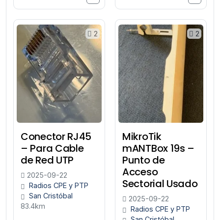
2
2
Conector RJ45
MikroTik
– Para Cable
mANTBox 19s –
de Red UTP
Punto de
Acceso
2025-09-22
Sectorial Usado
Radios CPE y PTP
San Cristóbal
2025-09-22
83.4km
Radios CPE y PTP
San Cristóbal