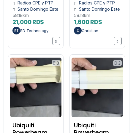
Radios CPE y PTP
Radios CPE y PTP
Santo Domingo Este
Santo Domingo Este
58.18km
58.18km
21,000 RD$
1,600 RD$
RD Technology
Christian
RT
C
3
3
Ubiquiti
Ubiquiti
Powerbeam
Powerbeam