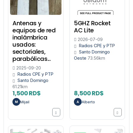
Antenas y
5GHZ Rocket
equipos de red
AC Lite
inalámbrica
2026-07-09
usados:
Radios CPE y PTP
sectoriales,
Santo Domingo
parabólicas...
Oeste
73.56km
2025-09-20
Radios CPE y PTP
Santo Domingo
61.21km
1,500 RD$
8,500 RD$
Mijail
Alberto
M
A