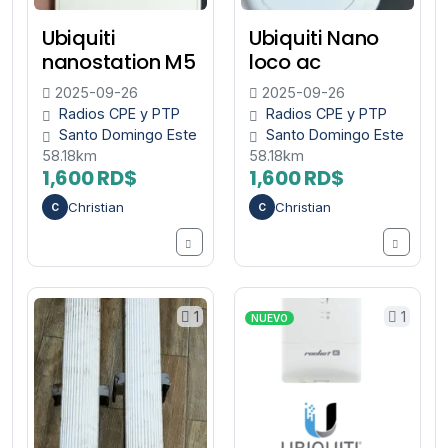
Ubiquiti
Ubiquiti Nano
nanostation M5
loco ac
2025-09-26
2025-09-26
Radios CPE y PTP
Radios CPE y PTP
Santo Domingo Este
Santo Domingo Este
58.18km
58.18km
1,600 RD$
1,600 RD$
Christian
Christian
C
C
1
1
NUEVO