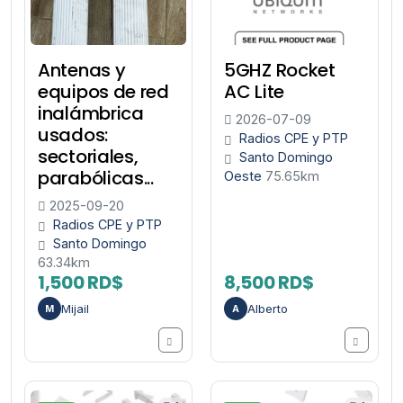
Antenas y
5GHZ Rocket
equipos de red
AC Lite
inalámbrica
2026-07-09
usados:
Radios CPE y PTP
sectoriales,
Santo Domingo
parabólicas...
Oeste
75.65km
2025-09-20
Radios CPE y PTP
Santo Domingo
63.34km
1,500 RD$
8,500 RD$
Mijail
Alberto
M
A