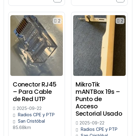
2
2
Conector RJ45
MikroTik
– Para Cable
mANTBox 19s –
de Red UTP
Punto de
Acceso
2025-09-22
Sectorial Usado
Radios CPE y PTP
San Cristóbal
2025-09-22
85.68km
Radios CPE y PTP
San Cristóbal