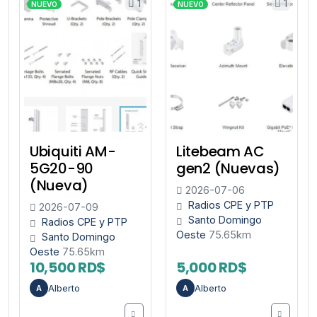
1
1
NUEVO
NUEVO
Ubiquiti AM-
Litebeam AC
5G20-90
gen2 (Nuevas)
(Nueva)
2026-07-06
Radios CPE y PTP
2026-07-09
Santo Domingo
Radios CPE y PTP
Oeste
75.65km
Santo Domingo
Oeste
75.65km
10,500 RD$
5,000 RD$
Alberto
Alberto
A
A