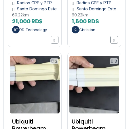
Radios CPE y PTP
Radios CPE y PTP
Santo Domingo Este
Santo Domingo Este
60.22km
60.22km
21,000 RD$
1,600 RD$
RD Technology
Christian
RT
C
3
3
Ubiquiti
Ubiquiti
Powerbeam
Powerbeam