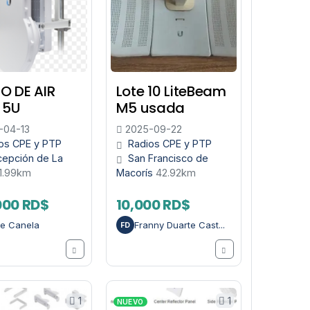
O DE AIR
Lote 10 LiteBeam
 5U
M5 usada
-04-13
2025-09-22
os CPE y PTP
Radios CPE y PTP
epción de La
San Francisco de
1.99km
Macorís
42.92km
000 RD$
10,000 RD$
e Canela
Franny Duarte Cast...
FD
1
1
NUEVO