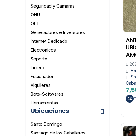
Seguridad y Cámaras
ONU
OLT
Generadores e Inversores
AN
Internet Dedicado
UBI
Electronicos
AM
Soporte
202
Liniero
Ra
Fusionador
Sa
Caba
Alquileres
7,5
Bots-Softwares
C
CG
Herramientas
Ubicaciones
Santo Domingo
Santiago de los Caballeros