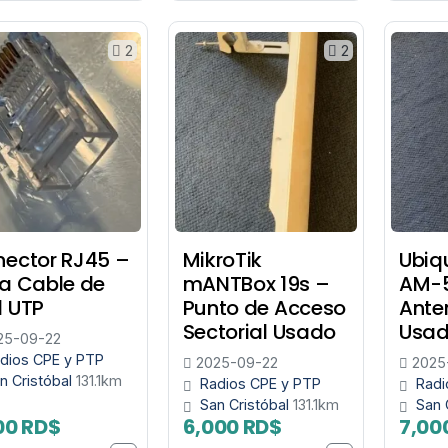
2
2
ector RJ45 –
MikroTik
Ubiq
a Cable de
mANTBox 19s –
AM-
 UTP
Punto de Acceso
Ante
Sectorial Usado
Usa
25-09-22
dios CPE y PTP
2025-09-22
2025
n Cristóbal
131.1km
Radios CPE y PTP
Radi
San Cristóbal
131.1km
San 
00 RD$
6,000 RD$
7,00