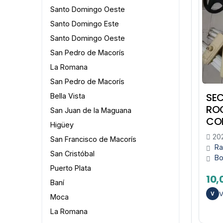
Santo Domingo Oeste
Santo Domingo Este
Santo Domingo Oeste
San Pedro de Macorís
La Romana
San Pedro de Macorís
SE
Bella Vista
RO
San Juan de la Maguana
CO
Higüey
20
San Francisco de Macorís
Ra
San Cristóbal
B
Puerto Plata
10,
Baní
V
V
Moca
La Romana