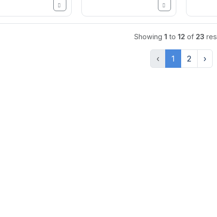
Showing
1
to
12
of
23
res
‹
1
2
›