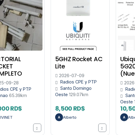
CTORIAL
5GHZ Rocket AC
Ubiq
CKET
Lite
5G2
MPLETO
(Nue
2026-07-09
Radios CPE y PTP
25-09-28
2026
Santo Domingo
dios CPE y PTP
Radi
Oeste
129.07km
onao
65.39km
Sant
Oeste
000 RD$
8,500 RD$
10,5
IVINET
Alberto
Alb
A
A