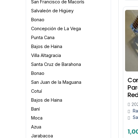
San Francisco de Macorís
Salvaleón de Higüey
Bonao
Concepción de La Vega
Punta Cana
Bajos de Haina
Villa Altagracia
Santa Cruz de Barahona
Bonao
Con
San Juan de la Maguana
Par
Cotuí
Red
Bajos de Haina
20
Baní
Ra
Sa
Moca
Azua
1,0
Jarabacoa