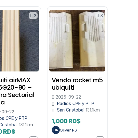
2
3
uiti airMAX
Vendo rocket m5
5G20-90 –
ubiquiti
na Sectorial
2025-09-22
da
Radios CPE y PTP
San Cristóbal
131.1km
-09-22
os CPE y PTP
1,000 RD$
Cristóbal
131.1km
0 RD$
Oliver RS
OR