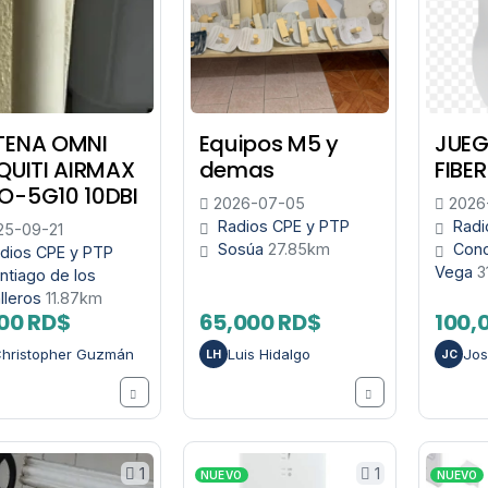
TENA OMNI
Equipos M5 y
JUEG
QUITI AIRMAX
demas
FIBER
O-5G10 10DBI
2026-07-05
2026
Radios CPE y PTP
Radi
5-09-21
Sosúa
27.85km
Conc
dios CPE y PTP
Vega
3
ntiago de los
lleros
11.87km
00 RD$
65,000 RD$
100,
hristopher Guzmán
Luis Hidalgo
Jos
LH
JC
1
1
NUEVO
NUEVO