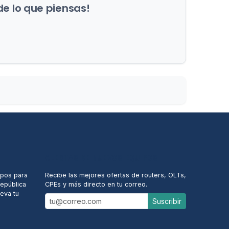
de lo que piensas!
ALERTAS DE NUEVOS EQUIPOS
ipos para
Recibe las mejores ofertas de routers, OLTs,
República
CPEs y más directo en tu correo.
eva tu
Suscribir