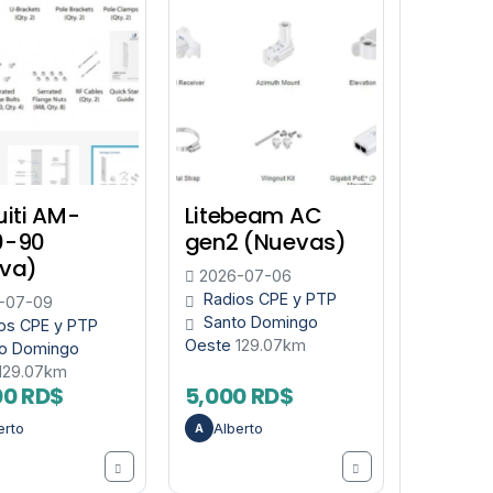
uiti AM-
Litebeam AC
0-90
gen2 (Nuevas)
va)
2026-07-06
Radios CPE y PTP
-07-09
Santo Domingo
os CPE y PTP
Oeste
129.07km
o Domingo
129.07km
00 RD$
5,000 RD$
erto
Alberto
A