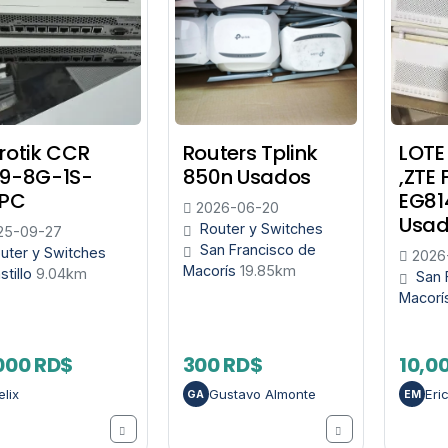
rotik CCR
Routers Tplink
LOTE
09-8G-1S-
850n Usados
,ZTE 
+PC
EG81
2026-06-20
Usa
Router y Switches
25-09-27
San Francisco de
uter y Switches
2026-
Macorís
19.85km
stillo
9.04km
San 
Macorí
000 RD$
300 RD$
10,0
elix
Gustavo Almonte
Eri
GA
EM