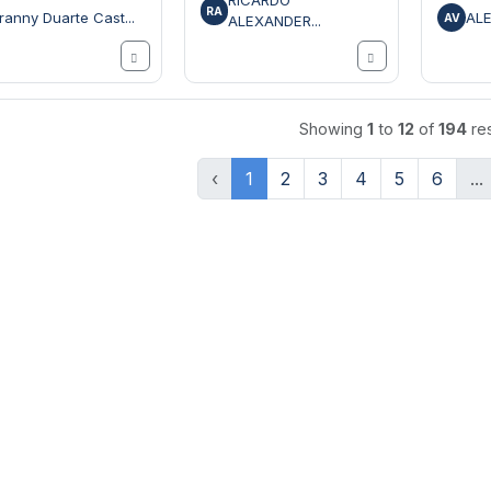
RICARDO
RA
ranny Duarte Cast...
ALE
AV
ALEXANDER...
Showing
1
to
12
of
194
res
‹
1
2
3
4
5
6
...