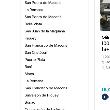
San Pedro de Macorís
La Romana
San Pedro de Macorís
Bella Vista
San Juan de la Maguana
Mik
Higüey
10
San Francisco de Macorís
1S
San Cristóbal
20
Puerto Plata
Ro
Baní
Ca
Moca
La Romana
San Francisco de Macorís
16,
Salvaleón de Higüey
F
F
Bonao
Concepción de La Vega