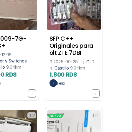
1009-7G-
SFP C++
S+
Originales para
olt ZTE 7DBI
12-18
er y Switches
2025-09-28
OLT
illo
9.04km
Castillo
9.04km
00 RD$
1,800 RD$
x
Felix
F
2
1
NUEVO