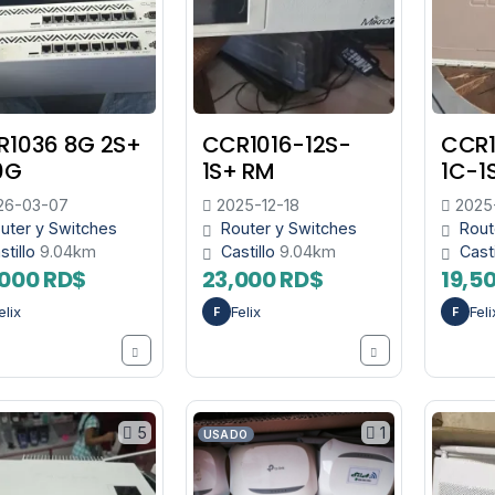
R1036 8G 2S+
CCR1016-12S-
CCR
0G
1S+ RM
1C-1
26-03-07
2025-12-18
2025-
uter y Switches
Router y Switches
Rout
stillo
9.04km
Castillo
9.04km
Cast
000 RD$
23,000 RD$
19,5
elix
Felix
Feli
F
F
5
1
USADO