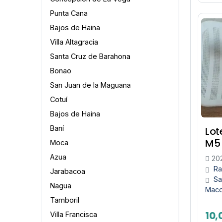
Punta Cana
Bajos de Haina
Villa Altagracia
Santa Cruz de Barahona
Bonao
San Juan de la Maguana
Cotuí
Bajos de Haina
Baní
Lot
M5
Moca
Azua
20
Ra
Jarabacoa
Sa
Nagua
Maco
Tamboril
10,
Villa Francisca