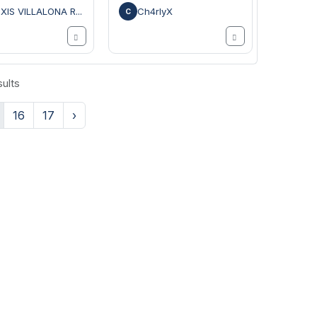
XIS VILLALONA R...
Ch4rlyX
C
ults
16
17
›