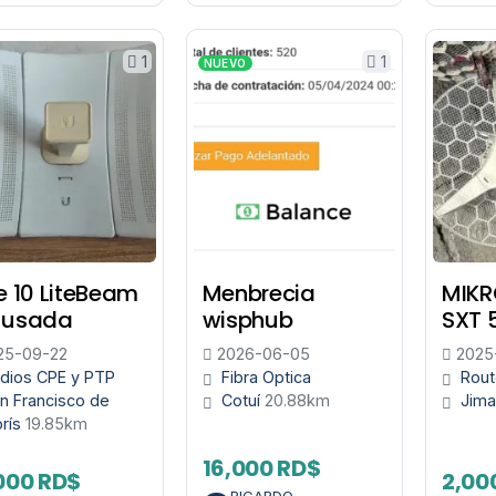
1
1
NUEVO
e 10 LiteBeam
Menbrecia
MIKR
 usada
wisphub
SXT 
25-09-22
2026-06-05
2025
dios CPE y PTP
Fibra Optica
Rout
n Francisco de
Cotuí
20.88km
Jima
rís
19.85km
16,000 RD$
000 RD$
2,00