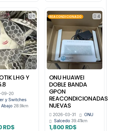
1
4
REACONDICIONADO
OTIK LHG Y
ONU HUAWEI
5.8
DOBLE BANDA
GPON
-09-20
REACONDICIONADAS
er y Switches
NUEVAS
 Abajo
28.9km
2026-03-31
ONU
Salcedo
39.41km
0 RD$
1,800 RD$