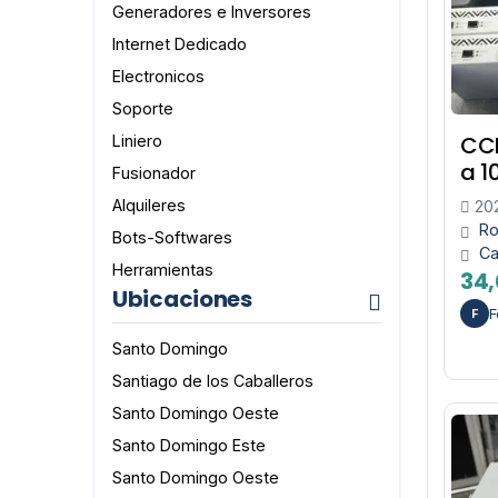
Generadores e Inversores
Internet Dedicado
Electronicos
Soporte
CC
Liniero
a 1
Fusionador
Alquileres
20
Ro
Bots-Softwares
Ca
Herramientas
34,
Ubicaciones
F
F
Santo Domingo
Santiago de los Caballeros
Santo Domingo Oeste
Santo Domingo Este
Santo Domingo Oeste