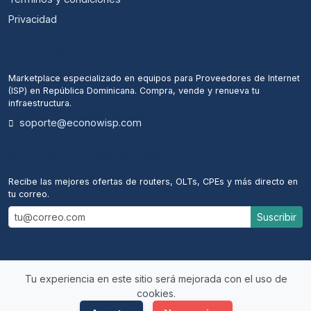
Privacidad
ECONOWISP
Marketplace especializado en equipos para Proveedores de Internet
(ISP) en República Dominicana. Compra, vende y renueva tu
infraestructura.
soporte@econowisp.com
ALERTAS DE NUEVOS EQUIPOS
Recibe las mejores ofertas de routers, OLTs, CPEs y más directo en
tu correo.
Suscribir
Tu experiencia en este sitio será mejorada con el uso de
© 2026 econowisp. Todos los derechos reservados.
cookies.
Desarrollado por
MeloMultiservices