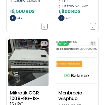
Castillo
52.62km
OLT
Castillo
52.62km
19,500 RD$
1,800 RD$
Felix
Felix
F
F
5
1
NUEVO
Mikrotik CCR
Menbrecia
1009-8G-1S-
wisphub
1S+PC