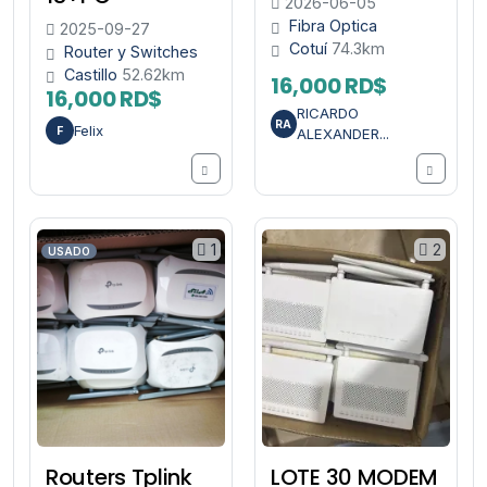
2026-06-05
Fibra Optica
2025-09-27
Cotuí
74.3km
Router y Switches
Castillo
52.62km
16,000 RD$
16,000 RD$
RICARDO
RA
Felix
F
ALEXANDER...
1
2
USADO
Routers Tplink
LOTE 30 MODEM