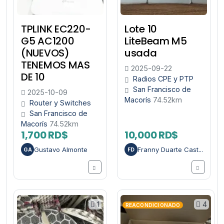
TPLINK EC220-
Lote 10
G5 AC1200
LiteBeam M5
(NUEVOS)
usada
TENEMOS MAS
2025-09-22
DE 10
Radios CPE y PTP
San Francisco de
2025-10-09
Macorís
74.52km
Router y Switches
San Francisco de
Macorís
74.52km
1,700 RD$
10,000 RD$
Gustavo Almonte
Franny Duarte Cast...
GA
FD
1
4
REACONDICIONADO