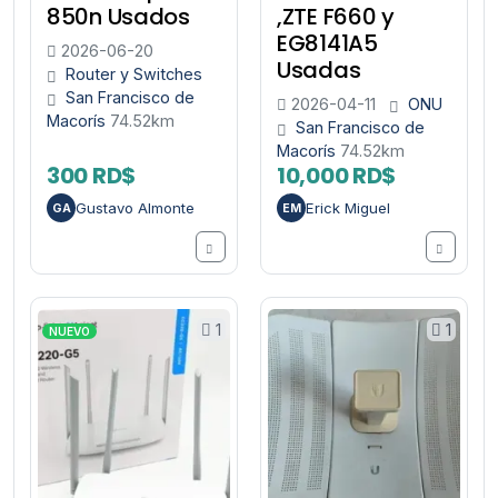
850n Usados
,ZTE F660 y
EG8141A5
2026-06-20
Usadas
Router y Switches
San Francisco de
2026-04-11
ONU
Macorís
74.52km
San Francisco de
Macorís
74.52km
300 RD$
10,000 RD$
Gustavo Almonte
Erick Miguel
GA
EM
1
1
NUEVO