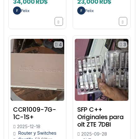
34,000 RD$
23,000 RD$
Felix
Felix
F
F
4
3
CCR1009-7G-
SFP C++
1C-1S+
Originales para
olt ZTE 7DBI
2025-12-18
Router y Switches
2025-09-28