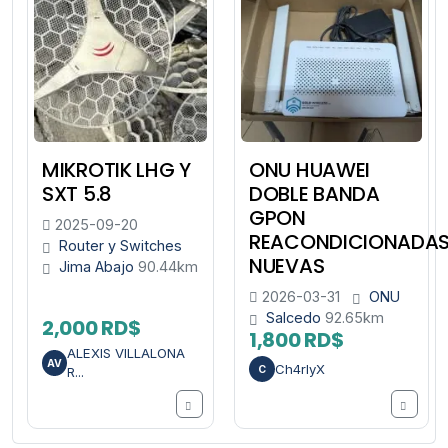
MIKROTIK LHG Y
ONU HUAWEI
SXT 5.8
DOBLE BANDA
GPON
2025-09-20
REACONDICIONADA
Router y Switches
NUEVAS
Jima Abajo
90.44km
2026-03-31
ONU
Salcedo
92.65km
2,000 RD$
1,800 RD$
ALEXIS VILLALONA
AV
Ch4rlyX
C
R...