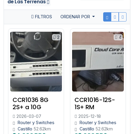
de Las Terrenas
FILTROS
ORDENAR POR
2
4
CCR1036 8G
CCR1016-12S-
2S+ a 10G
1S+ RM
2026-03-07
2025-12-18
Router y Switches
Router y Switches
Castillo
52.62km
Castillo
52.62km