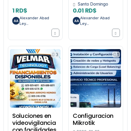
Santo Domingo
1 RD$
0.01 RD$
Alexander Abad
Alexander Abad
AA
AA
Ley...
Ley...
3
1
Soluciones en
Configuracion
videovigilancia
Mikrotik
con facilidades