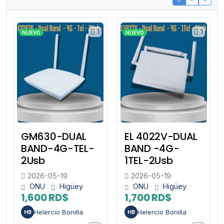
1
1
NUEVO
NUEVO
GM630-DUAL
EL 4022V-DUAL
BAND-4G-TEL-
BAND -4G-
2Usb
1TEL-2Usb
2026-05-19
2026-05-19
ONU
Higüey
ONU
Higüey
1,600 RD$
1,700 RD$
Helercio Bonilla
Helercio Bonilla
HB
HB