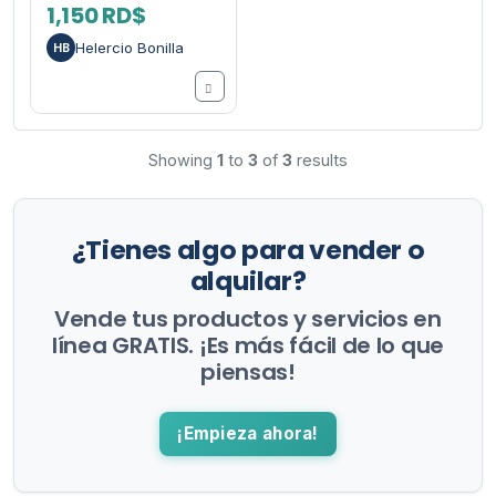
1,150 RD$
Helercio Bonilla
HB
Showing
1
to
3
of
3
results
¿Tienes algo para vender o
alquilar?
Vende tus productos y servicios en
línea GRATIS. ¡Es más fácil de lo que
piensas!
¡Empieza ahora!