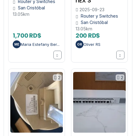
hEX S
Router y Switches
San Cristóbal
2025-09-23
13.05km
Router y Switches
San Cristóbal
13.05km
1,700 RD$
200 RD$
Maria Estefany Ber...
Oliver RS
ME
OR
2
2