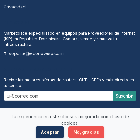
Privacidad
ECONOWISP
Marketplace especializado en equipos para Proveedores de Internet
(ISP) en República Dominicana. Compra, vende y renueva tu
infraestructura.
soporte@econowisp.com
ALERTAS DE NUEVOS EQUIPOS
Recibe las mejores ofertas de routers, OLTs, CPEs y más directo en
tu correo.
Suscribir
Tu experiencia en este sitio será mejorada con el uso de
cookies.
© 2026 econowisp. Todos los derechos reservados.
Aceptar
No, gracias
Desarrollado por
MeloMultiservices