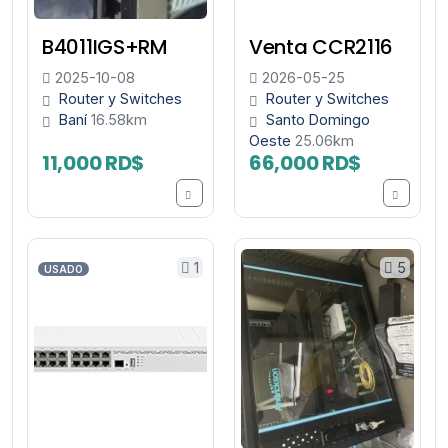
B4011IGS+RM
Venta CCR2116
2025-10-08
2026-05-25
Router y Switches
Router y Switches
Baní
16.58km
Santo Domingo
Oeste
25.06km
11,000 RD$
66,000 RD$
1
5
USADO