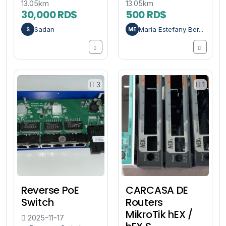
13.05km
13.05km
30,000 RD$
500 RD$
Sadan
Maria Estefany Ber...
S
ME
3
1
Reverse PoE
CARCASA DE
Switch
Routers
MikroTik hEX /
2025-11-17