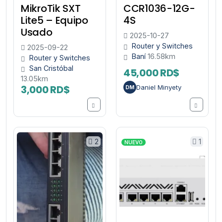
MikroTik SXT
CCR1036-12G-
Lite5 – Equipo
4S
Usado
2025-10-27
Router y Switches
2025-09-22
Baní
16.58km
Router y Switches
San Cristóbal
45,000 RD$
13.05km
3,000 RD$
Daniel Minyety
DM
2
1
NUEVO