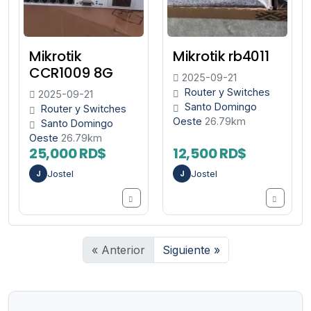
Mikrotik
Mikrotik rb4011
CCR1009 8G
2025-09-21
Router y Switches
2025-09-21
Santo Domingo
Router y Switches
Oeste
26.79km
Santo Domingo
Oeste
26.79km
25,000 RD$
12,500 RD$
Jostel
Jostel
J
J
« Anterior
Siguiente »