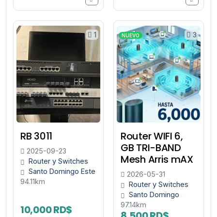
1
3
NUEVO
RB 3011
Router WIFI 6,
GB TRI-BAND
2025-09-23
Mesh Arris mAX
Router y Switches
Santo Domingo Este
2026-05-31
94.11km
Router y Switches
Santo Domingo
97.14km
10,000 RD$
8,500 RD$