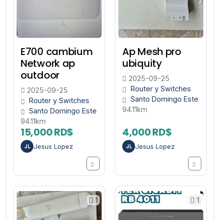
E700 cambium
Ap Mesh pro
Network ap
ubiquity
outdoor
2025-09-25
Router y Switches
2025-09-25
Santo Domingo Este
Router y Switches
94.11km
Santo Domingo Este
94.11km
15,000 RD$
4,000 RD$
Jesus Lopez
Jesus Lopez
JL
JL
1
1