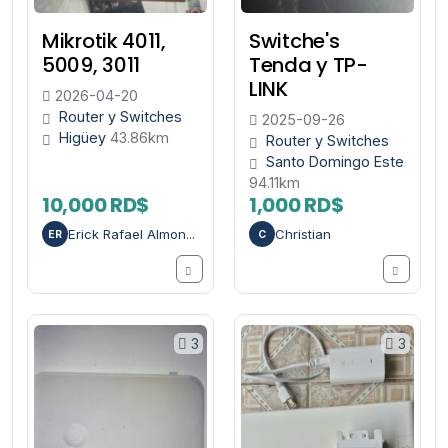
Mikrotik 4011,
Switche's
5009, 3011
Tenda y TP-
LINK
2026-04-20
Router y Switches
2025-09-26
Higüey
43.86km
Router y Switches
Santo Domingo Este
94.11km
10,000 RD$
1,000 RD$
Erick Rafael Almon...
Christian
ER
C
3
3