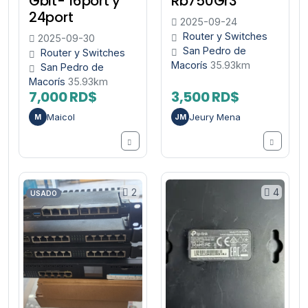
Gbit- 16port y
Rb750Gr3
24port
2025-09-24
Router y Switches
2025-09-30
San Pedro de
Router y Switches
Macorís
35.93km
San Pedro de
Macorís
35.93km
7,000 RD$
3,500 RD$
Maicol
Jeury Mena
M
JM
2
4
USADO