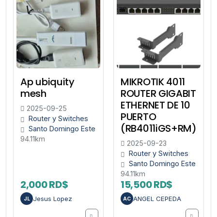
Ap ubiquity
MIKROTIK 4011
mesh
ROUTER GIGABIT
ETHERNET DE 10
2025-09-25
PUERTO
Router y Switches
(RB4011iGS+RM)
Santo Domingo Este
94.11km
2025-09-23
Router y Switches
Santo Domingo Este
94.11km
2,000 RD$
15,500 RD$
Jesus Lopez
ANGEL CEPEDA
JL
AC