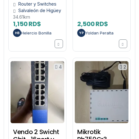
Router y Switches
Salvaleón de Higüey
34.61km
1,150 RD$
2,500 RD$
Helercio Bonilla
Yoldan Peralta
HB
YP
4
2
Vendo 2 Swicht
Mikrotik