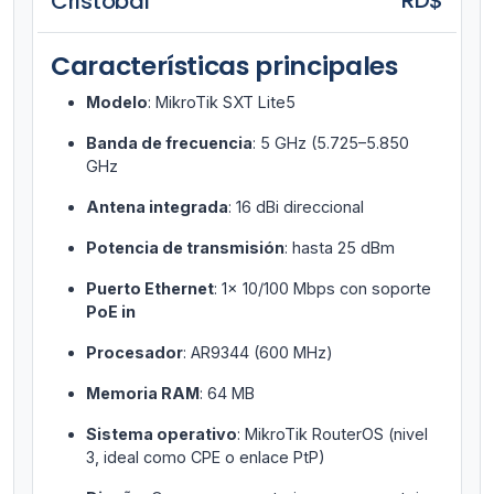
RD$
Cristóbal
Características principales
Modelo
: MikroTik SXT Lite5
Banda de frecuencia
: 5 GHz (5.725–5.850
GHz
Antena integrada
: 16 dBi direccional
Potencia de transmisión
: hasta 25 dBm
Puerto Ethernet
: 1x 10/100 Mbps con soporte
PoE in
Procesador
: AR9344 (600 MHz)
Memoria RAM
: 64 MB
Sistema operativo
: MikroTik RouterOS (nivel
3, ideal como CPE o enlace PtP)