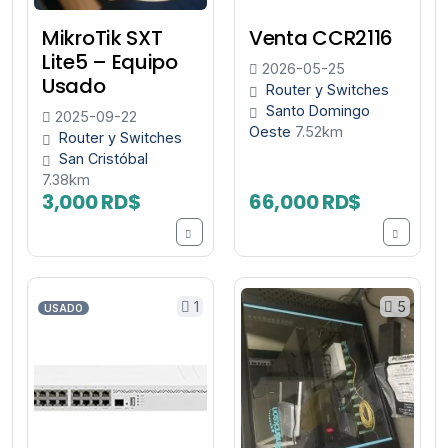
MikroTik SXT
Venta CCR2116
Lite5 – Equipo
2026-05-25
Usado
Router y Switches
Santo Domingo
2025-09-22
Oeste
7.52km
Router y Switches
San Cristóbal
7.38km
3,000 RD$
66,000 RD$
1
5
USADO