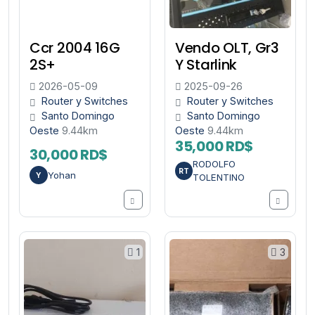
Ccr 2004 16G
Vendo OLT, Gr3
2S+
Y Starlink
2026-05-09
2025-09-26
Router y Switches
Router y Switches
Santo Domingo
Santo Domingo
Oeste
9.44km
Oeste
9.44km
35,000 RD$
30,000 RD$
RODOLFO
RT
Yohan
Y
TOLENTINO
1
3