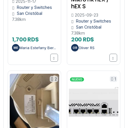
2025-11-17
hEX S
Router y Switches
San Cristóbal
2025-09-23
7.38km
Router y Switches
San Cristóbal
7.38km
1,700 RD$
200 RD$
Maria Estefany Ber...
Oliver RS
ME
OR
2
1
NUEVO