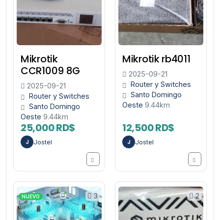
Mikrotik
Mikrotik rb4011
CCR1009 8G
2025-09-21
Router y Switches
2025-09-21
Santo Domingo
Router y Switches
Oeste
9.44km
Santo Domingo
Oeste
9.44km
25,000 RD$
12,500 RD$
Jostel
Jostel
J
J
3
2
NUEVO