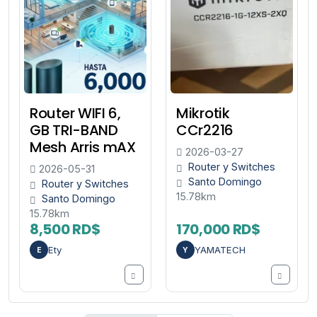
Router WIFI 6,
Mikrotik
GB TRI-BAND
CCr2216
Mesh Arris mAX
2026-03-27
Router y Switches
2026-05-31
Santo Domingo
Router y Switches
15.78km
Santo Domingo
15.78km
8,500 RD$
170,000 RD$
Ety
YAMATECH
E
Y