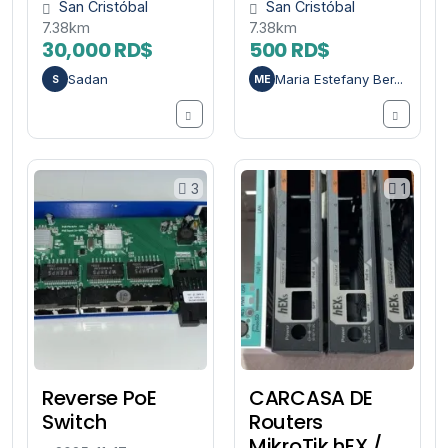
San Cristóbal
San Cristóbal
7.38km
7.38km
30,000 RD$
500 RD$
Sadan
Maria Estefany Ber...
S
ME
3
1
Reverse PoE
CARCASA DE
Switch
Routers
MikroTik hEX /