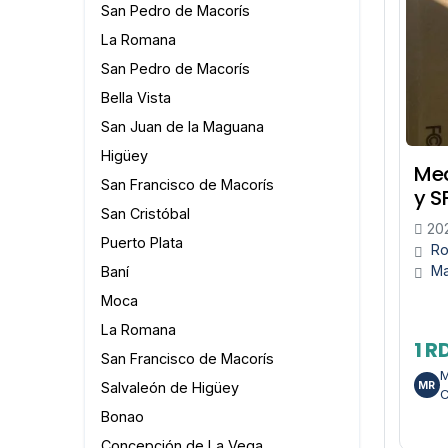
San Pedro de Macorís
La Romana
San Pedro de Macorís
Bella Vista
San Juan de la Maguana
Higüey
Med
San Francisco de Macorís
y S
San Cristóbal
202
Puerto Plata
Ro
M
Baní
Moca
La Romana
1 R
San Francisco de Macorís
M
Salvaleón de Higüey
MR
C
Bonao
Concepción de La Vega