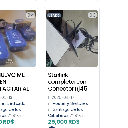
4
3
USADO
NUEVO ME
Starlink
EN
completa con
TACTAR AL
Conector Rj45
-05-13
2026-04-17
rnet Dedicado
Router y Switches
iago de los
Santiago de los
eros
71.91km
Caballeros
71.91km
0 RD$
25,000 RD$