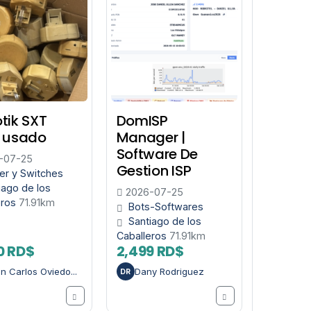
tik SXT
DomISP
5 usado
Manager |
Software De
-07-25
Gestion ISP
er y Switches
iago de los
2026-07-25
eros
71.91km
Bots-Softwares
Santiago de los
Caballeros
71.91km
0 RD$
2,499 RD$
n Carlos Oviedo...
Dany Rodriguez
DR