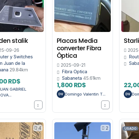
en stalik
Placas Media
Starl
converter Fibra
25-09-26
2025
Óptica
uter y Switches
Rout
n Juan de la
Sab
2025-09-21
uana
29.84km
Fibra Optica
Sabaneta
45.61km
00 RD$
1,800 RD$
22,0
UAN GABRIEL
Domingo Valentin T...
Dom
DV
DV
OVA...
4
2
USADO