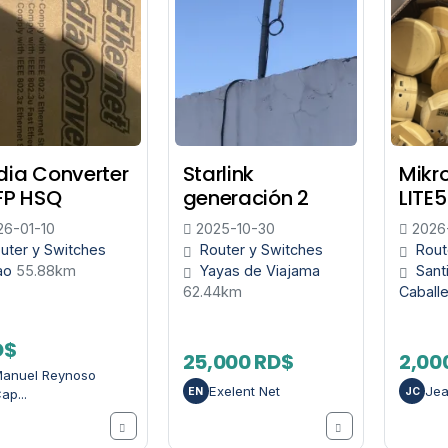
ia Converter
Starlink
Mikro
FP HSQ
generación 2
LITE
6-01-10
2025-10-30
2026
uter y Switches
Router y Switches
Rout
ao
55.88km
Yayas de Viajama
Sant
62.44km
Caball
D$
25,000 RD$
2,00
anuel Reynoso
Exelent Net
Jea
EN
JC
ap...