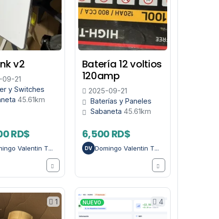
ink v2
Batería 12 voltios
120amp
-09-21
er y Switches
2025-09-21
aneta
45.61km
Baterías y Paneles
Sabaneta
45.61km
00 RD$
6,500 RD$
ingo Valentin T...
Domingo Valentin T...
DV
1
4
NUEVO