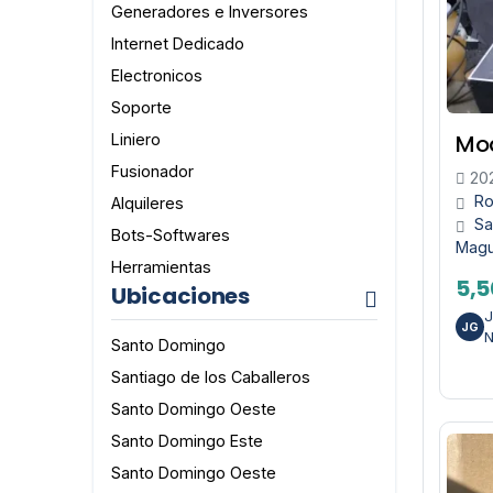
Generadores e Inversores
Internet Dedicado
Electronicos
Soporte
Mod
Liniero
Fusionador
20
Ro
Alquileres
Sa
Bots-Softwares
Mag
Herramientas
5,5
Ubicaciones
J
JG
N
Santo Domingo
Santiago de los Caballeros
Santo Domingo Oeste
Santo Domingo Este
Santo Domingo Oeste