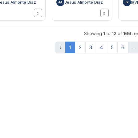
esús Almonte Diaz
Jesús Almonte Diaz
IRV
JA
IR
Showing
1
to
12
of
166
res
‹
1
2
3
4
5
6
...