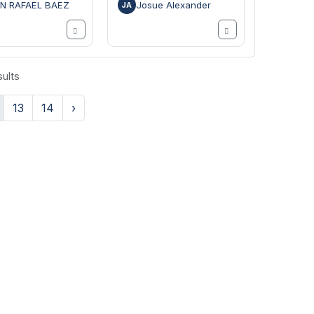
IN RAFAEL BAEZ
Josue Alexander
JA
ults
13
14
›