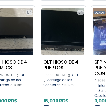
1
1
USADO
 HIOSO DE 4
OLT HIOSO DE 4
SFP 
ERTOS
PUERTOS
PUED
CON
6-05-13
OLT
2026-05-13
OLT
ntiago de los
Santiago de los
2026
lleros
71.91km
Caballeros
71.91km
Inte
Sant
Caball
000 RD$
16,000 RD$
3,00