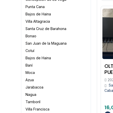
Punta Cana
Bajos de Haina
Villa Altagracia
Santa Cruz de Barahona
Bonao
San Juan de la Maguana
Cotuí
Bajos de Haina
OLT
Baní
PU
Moca
Azua
202
Sa
Jarabacoa
Caba
Nagua
Tamboril
16,
Villa Francisca