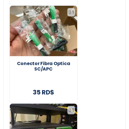
1
Conector Fibra Optica
SC/APC
35 RD$
1