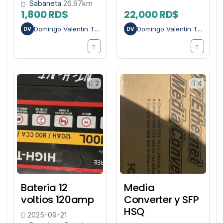
Sabaneta
26.97km
1,800 RD$
22,000 RD$
Domingo Valentin T...
Domingo Valentin T...
DV
DV
2
4
Batería 12
Media
voltios 120amp
Converter y SFP
HSQ
2025-09-21