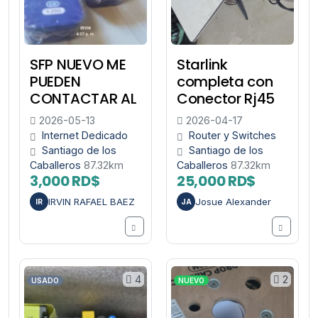
SFP NUEVO ME
Starlink
PUEDEN
completa con
CONTACTAR AL
Conector Rj45
2026-05-13
2026-04-17
Internet Dedicado
Router y Switches
Santiago de los
Santiago de los
Caballeros
87.32km
Caballeros
87.32km
3,000 RD$
25,000 RD$
IRVIN RAFAEL BAEZ
Josue Alexander
IR
JA
4
2
USADO
NUEVO