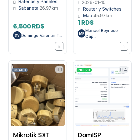
Baterías y Paneles
2026-01-10
Sabaneta
26.97km
Router y Switches
Mao
45.97km
1 RD$
6,500 RD$
Manuel Reynoso
MR
Domingo Valentin T...
DV
Cap...
1
4
USADO
NUEVO
Mikrotik SXT
DomISP