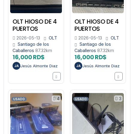
OLT HIOSO DE 4
OLT HIOSO DE 4
PUERTOS
PUERTOS
2026-05-13
OLT
2026-05-13
OLT
Santiago de los
Santiago de los
Caballeros
87.32km
Caballeros
87.32km
16,000 RD$
16,000 RD$
Jesús Almonte Diaz
Jesús Almonte Diaz
JA
JA
4
3
USADO
USADO