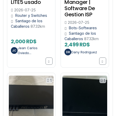
LITE5 usado
Manager |
Software De
2026-07-25
Gestion ISP
Router y Switches
Santiago de los
2026-07-25
Caballeros
87.32km
Bots-Softwares
Santiago de los
Caballeros
87.32km
2,000 RD$
2,499 RD$
Jean Carlos
JC
Dany Rodriguez
DR
Oviedo...
1
1