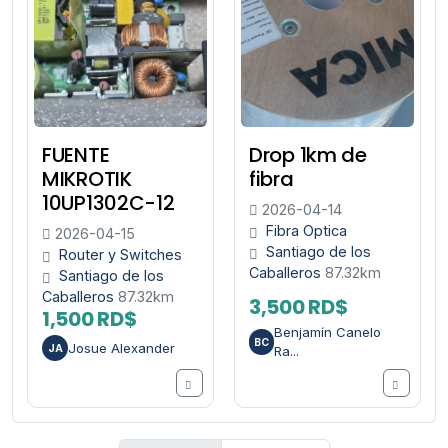
FUENTE
Drop 1km de
MIKROTIK
fibra
10UP1302C-12
2026-04-14
Fibra Optica
2026-04-15
Santiago de los
Router y Switches
Caballeros
87.32km
Santiago de los
Caballeros
87.32km
3,500 RD$
1,500 RD$
Benjamín Canelo
BC
Josue Alexander
JA
Ra...