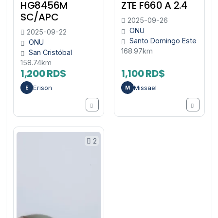
HG8456M
ZTE F660 A 2.4
SC/APC
2025-09-26
ONU
2025-09-22
Santo Domingo Este
ONU
168.97km
San Cristóbal
158.74km
1,200 RD$
1,100 RD$
Erison
Missael
E
M
2