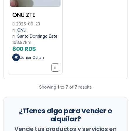
ONU ZTE
2025-09-23
ONU
Santo Domingo Este
168.97km
800 RD$
Junior Duran
JD
Showing
1
to
7
of
7
results
¿Tienes algo para vender o
alquilar?
Vende tus productos y servicios en