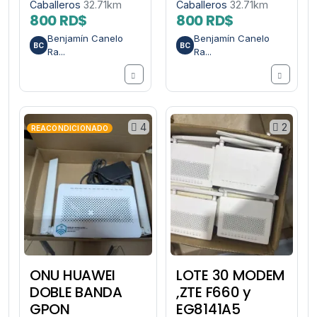
Caballeros
32.71km
Caballeros
32.71km
800 RD$
800 RD$
Benjamín Canelo
Benjamín Canelo
BC
BC
Ra...
Ra...
4
2
REACONDICIONADO
ONU HUAWEI
LOTE 30 MODEM
DOBLE BANDA
,ZTE F660 y
GPON
EG8141A5