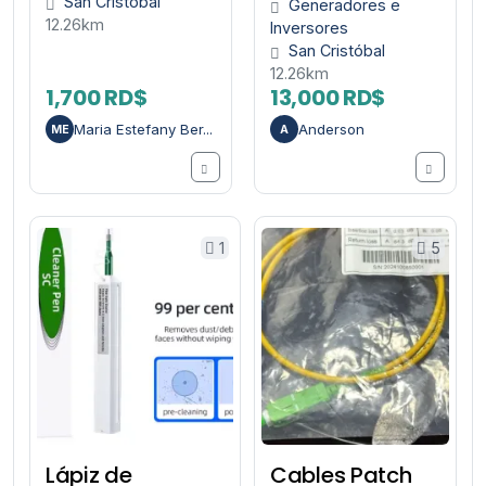
San Cristóbal
Generadores e
12.26km
Inversores
San Cristóbal
12.26km
1,700 RD$
13,000 RD$
Maria Estefany Ber...
Anderson
ME
A
1
5
Lápiz de
Cables Patch