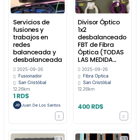
Servicios de
Divisor Óptico
fusiones y
1x2
trabajos en
desbalanceado
redes
FBT de Fibra
balanceada y
Óptica (TODAS
desbalanceada
LAS MEDIDA...
2025-09-26
2025-09-26
Fusionador
Fibra Optica
San Cristóbal
San Cristóbal
12.26km
12.26km
1 RD$
400 RD$
Juan De Los Santos
JD
3
1