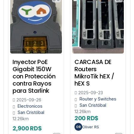
Inyector PoE
CARCASA DE
Gigabit 150W
Routers
con Protección
MikroTik hEX /
contra Rayos
hEX S
para Starlink
2025-09-23
Router y Switches
2025-09-26
San Cristóbal
Electronicos
12.26km
San Cristóbal
200 RD$
12.26km
2,900 RD$
Oliver RS
OR