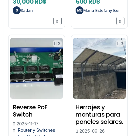
30,000 RD$
500 RD$
Sadan
Maria Estefany Ber...
S
ME
3
3
Reverse PoE
Herrajes y
Switch
monturas para
paneles solares.
2025-11-17
Router y Switches
2025-09-26