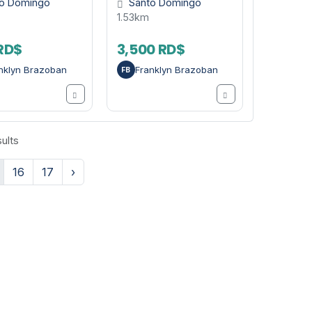
o Domingo
Santo Domingo
1.53km
RD$
3,500 RD$
nklyn Brazoban
Franklyn Brazoban
FB
ults
16
17
›