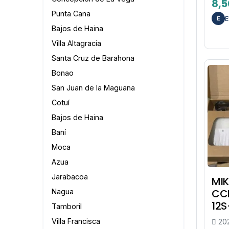
8,5
Punta Cana
E
E
Bajos de Haina
Villa Altagracia
Santa Cruz de Barahona
Bonao
San Juan de la Maguana
Cotuí
Bajos de Haina
Baní
Moca
Azua
Jarabacoa
MIK
CC
Nagua
12
Tamboril
Villa Francisca
20