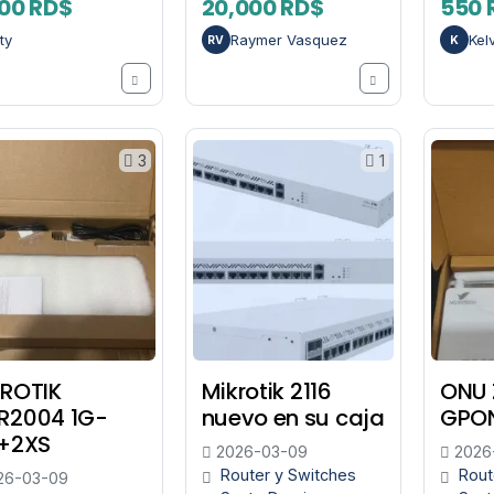
00 RD$
20,000 RD$
550 
ty
Raymer Vasquez
Kel
RV
K
3
1
ROTIK
Mikrotik 2116
ONU 
R2004 1G-
nuevo en su caja
GPON
S+2XS
2026-03-09
2026
Router y Switches
Rout
26-03-09