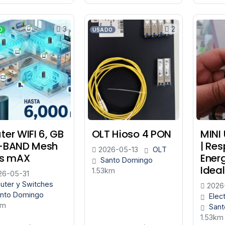
3
2
O
USADO
ter WIFI 6, GB
OLT Hioso 4 PON
MINI 
I-BAND Mesh
| Re
2026-05-13
OLT
is mAX
Ener
Santo Domingo
Idea
1.53km
6-05-31
uter y Switches
2026
nto Domingo
Elec
km
Sant
1.53km