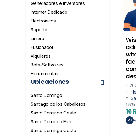
Generadores e Inversores
Internet Dedicado
Electronicos
Soporte
Wis
Liniero
adm
Fusionador
wh
Alquileres
fac
Bots-Softwares
con
Herramientas
des
Ubicaciones
20
He
Santo Domingo
Sa
Santiago de los Caballeros
1.53
16 
Santo Domingo Oeste
M
MJ
Santo Domingo Este
Santo Domingo Oeste