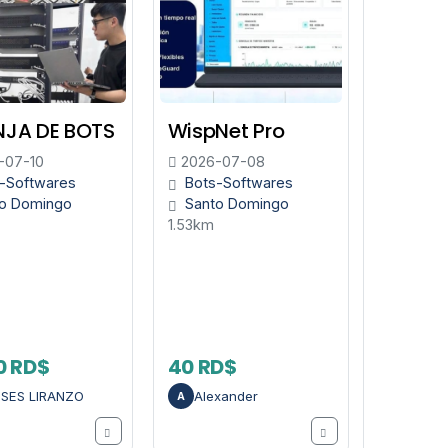
JA DE BOTS
WispNet Pro
-07-10
2026-07-08
-Softwares
Bots-Softwares
o Domingo
Santo Domingo
1.53km
0 RD$
40 RD$
SES LIRANZO
Alexander
A