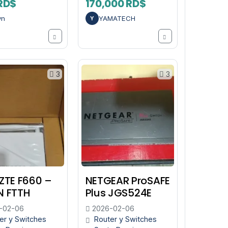
RD$
170,000 RD$
vn
YAMATECH
Y
3
3
ZTE F660 –
NETGEAR ProSAFE
 FTTH
Plus JGS524E
-02-06
2026-02-06
er y Switches
Router y Switches