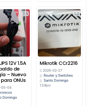
5
2
UPS 12V 1.5A
Mikrotik CCr2216
spaldo de
2026-03-27
gía – Nuevo
Router y Switches
l para ONUs
Santo Domingo
1.53km
-05-04
tronicos
o Domingo