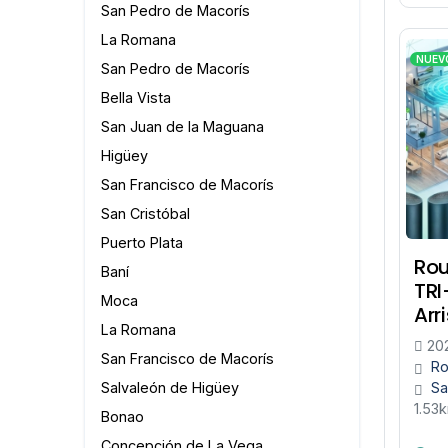
San Pedro de Macorís
La Romana
NUEV
San Pedro de Macorís
Bella Vista
San Juan de la Maguana
Higüey
San Francisco de Macorís
San Cristóbal
Puerto Plata
Rou
Baní
TR
Moca
Arr
La Romana
202
San Francisco de Macorís
Ro
Salvaleón de Higüey
Sa
1.53
Bonao
Concepción de La Vega