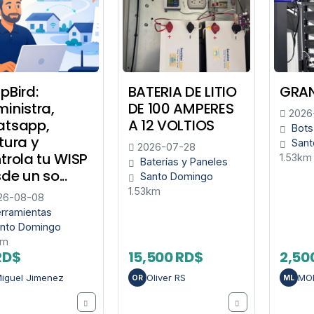
pBird:
BATERIA DE LITIO
GRAN
inistra,
DE 100 AMPERES
2026
atsapp,
A 12 VOLTIOS
Bots
tura y
Sant
2026-07-28
trola tu WISP
1.53km
Baterías y Paneles
de un so...
Santo Domingo
1.53km
26-08-08
rramientas
nto Domingo
km
RD$
15,500 RD$
2,50
iguel Jimenez
Oliver RS
MOI
OR
ML