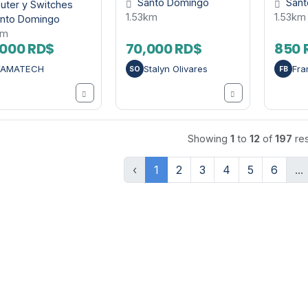
Santo Domingo
Sant
uter y Switches
1.53km
1.53km
nto Domingo
km
000 RD$
70,000 RD$
850 
YAMATECH
Stalyn Olivares
Fra
SO
FB
Showing
1
to
12
of
197
res
‹
1
2
3
4
5
6
...