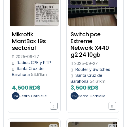
Mikrotik
Switch poe
MantBox 19s
Extreme
sectorial
Network X440
g2 24 10gb
2025-09-27
Radios CPE y PTP
2025-09-27
Santa Cruz de
Router y Switches
Barahona
54.61km
Santa Cruz de
Barahona
54.61km
4,500 RD$
3,500 RD$
Pedro Cornielle
Pedro Cornielle
PC
PC
2
3