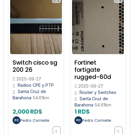
Switch cisco sg
Fortinet
200 26
fortigate
rugged-60d
2025-09-27
Radios CPE y PTP
2025-09-27
Santa Cruz de
Router y Switches
Barahona
54.61km
Santa Cruz de
Barahona
54.61km
2,000 RD$
1 RD$
Pedro Cornielle
Pedro Cornielle
PC
PC