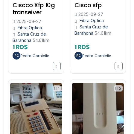
Ciscco Xfp 10g
Cisco sfp
transeiver
2025-09-27
Fibra Optica
2025-09-27
Santa Cruz de
Fibra Optica
Barahona
54.61km
Santa Cruz de
Barahona
54.61km
1 RD$
1 RD$
Pedro Cornielle
Pedro Cornielle
PC
PC
1
3