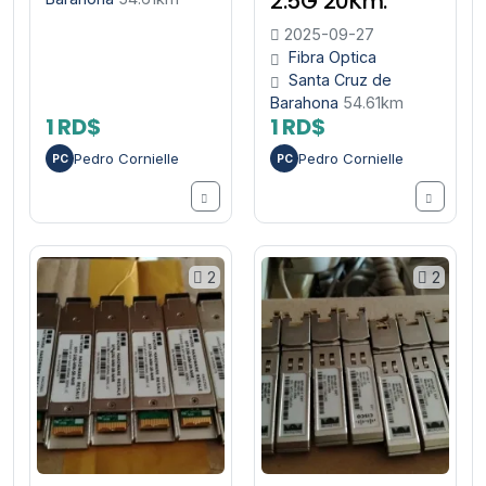
2.5G 20Km.
2025-09-27
Fibra Optica
Santa Cruz de
Barahona
54.61km
1 RD$
1 RD$
Pedro Cornielle
Pedro Cornielle
PC
PC
2
2