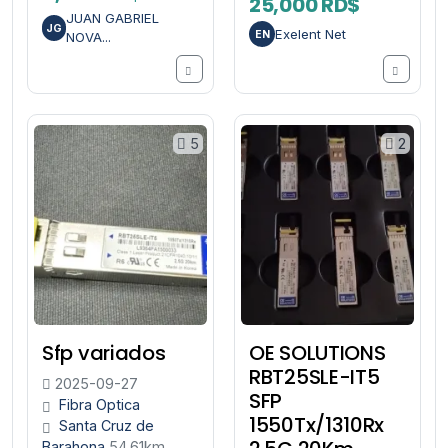
25,000 RD$
JUAN GABRIEL
JG
Exelent Net
EN
NOVA...
5
2
Sfp variados
OE SOLUTIONS
RBT25SLE-IT5
2025-09-27
SFP
Fibra Optica
1550Tx/1310Rx
Santa Cruz de
Barahona
54.61km