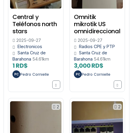
Central y
Omnitik
Teléfonos north
mikrotik US
stars
omnidireccional
2025-09-27
2025-09-27
Electronicos
Radios CPE y PTP
Santa Cruz de
Santa Cruz de
Barahona
54.61km
Barahona
54.61km
1 RD$
3,000 RD$
Pedro Cornielle
Pedro Cornielle
PC
PC
2
2