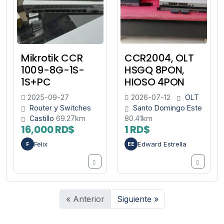
Mikrotik CCR
CCR2004, OLT
1009-8G-1S-
HSGQ 8PON,
1S+PC
HIOSO 4PON
2025-09-27
2026-07-12
OLT
Router y Switches
Santo Domingo Este
Castillo
69.27km
80.41km
16,000 RD$
1 RD$
Felix
Edward Estrella
F
EE
« Anterior
Siguiente »