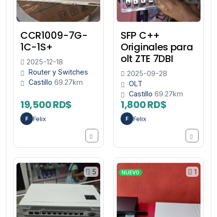
CCR1009-7G-
SFP C++
1C-1S+
Originales para
olt ZTE 7DBI
2025-12-18
Router y Switches
2025-09-28
Castillo
69.27km
OLT
Castillo
69.27km
19,500 RD$
1,800 RD$
Felix
Felix
F
F
5
1
NUEVO