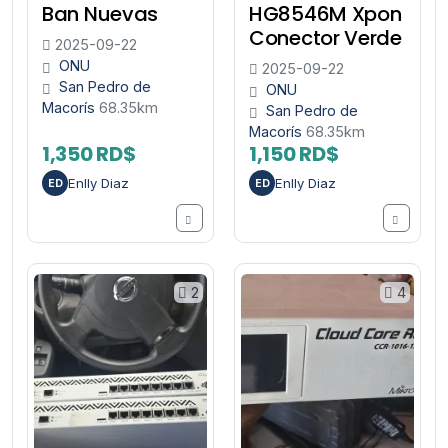
Ban Nuevas
HG8546M Xpon
Conector Verde
2025-09-22
ONU
2025-09-22
San Pedro de
ONU
Macorís
68.35km
San Pedro de
Macorís
68.35km
1,350 RD$
1,150 RD$
Enlly Diaz
Enlly Diaz
ED
ED
2
4