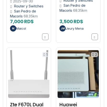
Router y Switches
2025-09-30
San Pedro de
Router y Switches
Macorís
68.35km
San Pedro de
Macorís
68.35km
7,000 RD$
3,500 RD$
Maicol
Jeury Mena
M
JM
1
2
Zte F670L Dual
Huawei