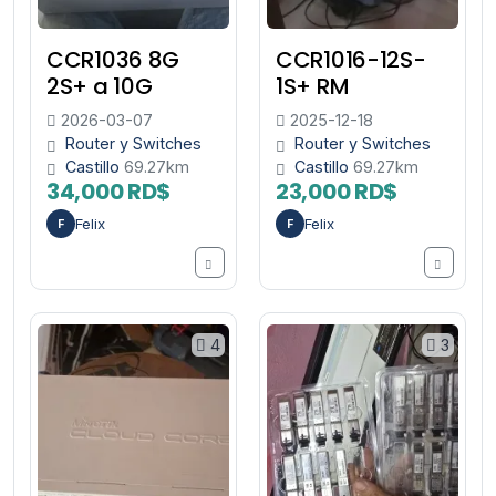
CCR1036 8G
CCR1016-12S-
2S+ a 10G
1S+ RM
2026-03-07
2025-12-18
Router y Switches
Router y Switches
Castillo
69.27km
Castillo
69.27km
34,000 RD$
23,000 RD$
Felix
Felix
F
F
4
3