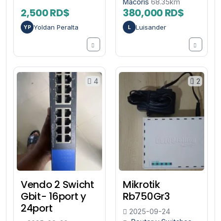
Macorís
68.35km
2,500 RD$
380,000 RD$
Yoldan Peralta
Luisander
YP
L
4
2
Vendo 2 Swicht
Mikrotik
Gbit- 16port y
Rb750Gr3
24port
2025-09-24