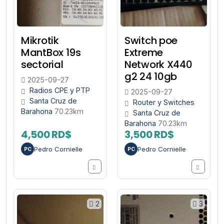
Mikrotik
Switch poe
MantBox 19s
Extreme
sectorial
Network X440
g2 24 10gb
2025-09-27
Radios CPE y PTP
2025-09-27
Santa Cruz de
Router y Switches
Barahona
70.23km
Santa Cruz de
Barahona
70.23km
4,500 RD$
3,500 RD$
Pedro Cornielle
Pedro Cornielle
PC
PC
2
3