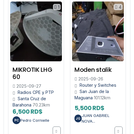
1
4
MIKROTIK LHG
Moden stalik
60
2025-09-26
Router y Switches
2025-09-27
San Juan de la
Radios CPE y PTP
Maguana
101.12km
Santa Cruz de
Barahona
70.23km
5,500 RD$
6,500 RD$
JUAN GABRIEL
JG
Pedro Cornielle
PC
NOVA...