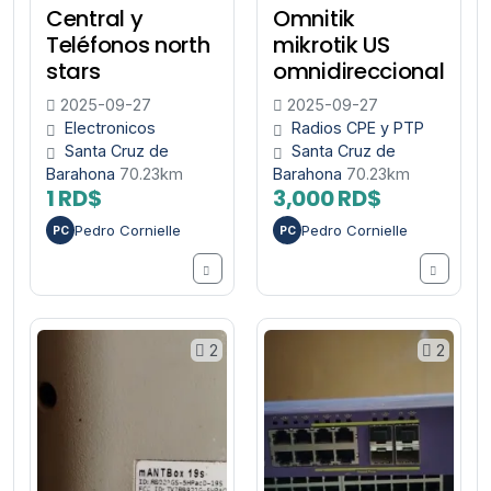
Central y
Omnitik
Teléfonos north
mikrotik US
stars
omnidireccional
2025-09-27
2025-09-27
Electronicos
Radios CPE y PTP
Santa Cruz de
Santa Cruz de
Barahona
70.23km
Barahona
70.23km
1 RD$
3,000 RD$
Pedro Cornielle
Pedro Cornielle
PC
PC
2
2