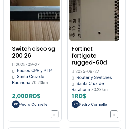
Switch cisco sg
Fortinet
200 26
fortigate
rugged-60d
2025-09-27
Radios CPE y PTP
2025-09-27
Santa Cruz de
Router y Switches
Barahona
70.23km
Santa Cruz de
Barahona
70.23km
2,000 RD$
1 RD$
Pedro Cornielle
Pedro Cornielle
PC
PC