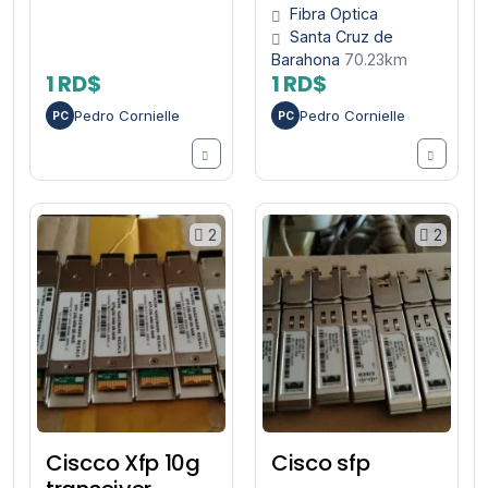
Fibra Optica
Santa Cruz de
Barahona
70.23km
1 RD$
1 RD$
Pedro Cornielle
Pedro Cornielle
PC
PC
2
2
Ciscco Xfp 10g
Cisco sfp