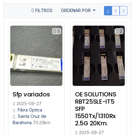
FILTROS
ORDENAR POR
5
2
Sfp variados
OE SOLUTIONS
RBT25SLE-IT5
2025-09-27
SFP
Fibra Optica
1550Tx/1310Rx
Santa Cruz de
2.5G 20Km.
Barahona
70.23km
2025-09-27