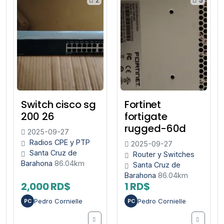
Switch cisco sg
Fortinet
200 26
fortigate
rugged-60d
2025-09-27
Radios CPE y PTP
2025-09-27
Santa Cruz de
Router y Switches
Barahona
86.04km
Santa Cruz de
Barahona
86.04km
2,000 RD$
1 RD$
Pedro Cornielle
Pedro Cornielle
PC
PC