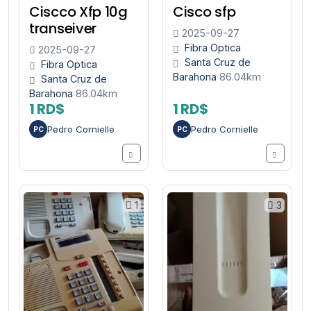
Ciscco Xfp 10g
Cisco sfp
transeiver
2025-09-27
Fibra Optica
2025-09-27
Santa Cruz de
Fibra Optica
Barahona
86.04km
Santa Cruz de
Barahona
86.04km
1 RD$
1 RD$
Pedro Cornielle
Pedro Cornielle
PC
PC
1
3