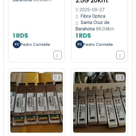
2.5G 20Km.
2025-09-27
Fibra Optica
Santa Cruz de
Barahona
86.04km
1 RD$
1 RD$
Pedro Cornielle
Pedro Cornielle
PC
PC
2
2