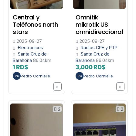
Central y
Omnitik
Teléfonos north
mikrotik US
stars
omnidireccional
2025-09-27
2025-09-27
Electronicos
Radios CPE y PTP
Santa Cruz de
Santa Cruz de
Barahona
86.04km
Barahona
86.04km
1 RD$
3,000 RD$
Pedro Cornielle
Pedro Cornielle
PC
PC
2
2