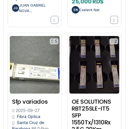
25,000 RD$
JUAN GABRIEL
JG
Exelent Net
EN
NOVA...
5
2
Sfp variados
OE SOLUTIONS
RBT25SLE-IT5
2025-09-27
SFP
Fibra Optica
1550Tx/1310Rx
Santa Cruz de
Barahona
86.04km