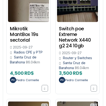
Mikrotik
Switch poe
MantBox 19s
Extreme
sectorial
Network X440
g2 24 10gb
2025-09-27
Radios CPE y PTP
2025-09-27
Santa Cruz de
Router y Switches
Barahona
86.04km
Santa Cruz de
Barahona
86.04km
4,500 RD$
3,500 RD$
Pedro Cornielle
Pedro Cornielle
PC
PC
2
3