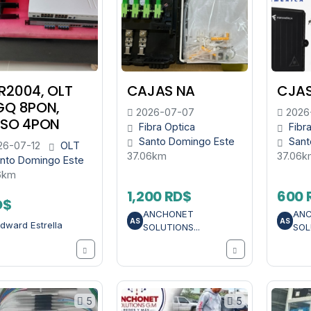
R2004, OLT
CAJAS NA
CJAS
GQ 8PON,
2026-07-07
2026
OSO 4PON
Fibra Optica
Fibr
Santo Domingo Este
Sant
6-07-12
OLT
37.06km
37.06k
nto Domingo Este
6km
1,200 RD$
600 
D$
ANCHONET
AN
AS
AS
dward Estrella
SOLUTIONS...
SOL
5
5