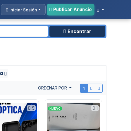
Publicar Anuncio
Iniciar Sesión
Encontrar
na
ORDENAR POR
5
1
NUEVO