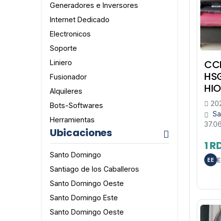
Generadores e Inversores
Internet Dedicado
Electronicos
Soporte
CC
Liniero
HS
Fusionador
HI
Alquileres
202
Bots-Softwares
Sa
Herramientas
37.0
Ubicaciones
1 R
Santo Domingo
E
EE
Santiago de los Caballeros
Santo Domingo Oeste
Santo Domingo Este
Santo Domingo Oeste