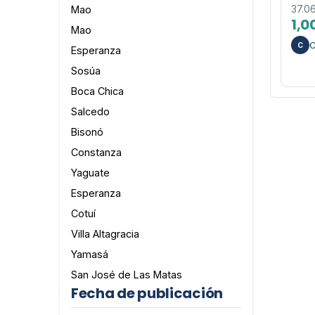
37.0
Mao
1,0
Mao
C
C
Esperanza
Sosúa
Boca Chica
Salcedo
Bisonó
Constanza
Yaguate
Esperanza
Cotuí
Villa Altagracia
Yamasá
San José de Las Matas
Fecha de publicación