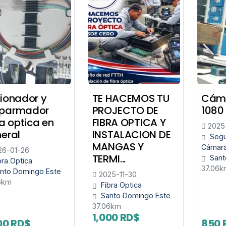
ionador y
TE HACEMOS TU
Cáma
parmador
PROJECTO DE
1080
ra optica en
FIBRA OPTICA Y
2025
eral
INSTALACION DE
Segu
MANGAS Y
Cámar
6-01-26
TERMI...
Sant
bra Optica
37.06k
nto Domingo Este
2025-11-30
6km
Fibra Optica
Santo Domingo Este
37.06km
1,000 RD$
00 RD$
850 