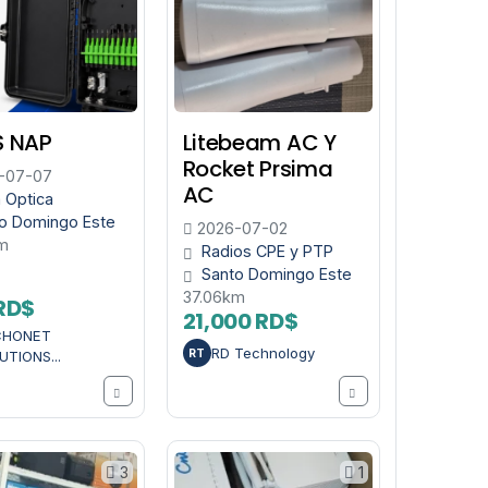
 NAP
Litebeam AC Y
Rocket Prsima
-07-07
AC
a Optica
o Domingo Este
2026-07-02
m
Radios CPE y PTP
Santo Domingo Este
37.06km
RD$
21,000 RD$
CHONET
RD Technology
RT
UTIONS...
3
1