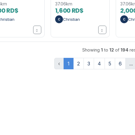
6km
37.06km
37.06k
00 RD$
1,600 RD$
2,00
hristian
Christian
Chr
C
C
Showing
1
to
12
of
194
res
‹
1
2
3
4
5
6
...