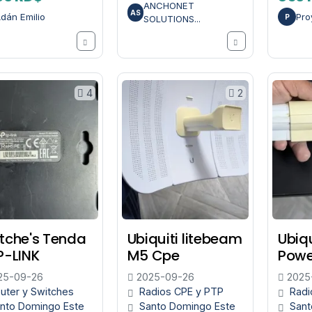
ANCHONET
AS
dán Emilio
Pr
P
SOLUTIONS...
4
2
tche's Tenda
Ubiquiti litebeam
Ubiqu
P-LINK
M5 Cpe
Pow
25-09-26
2025-09-26
2025
uter y Switches
Radios CPE y PTP
Radi
nto Domingo Este
Santo Domingo Este
Sant