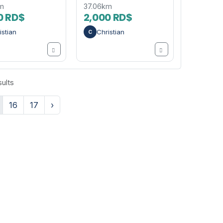
m
37.06km
0 RD$
2,000 RD$
istian
Christian
C
ults
16
17
›