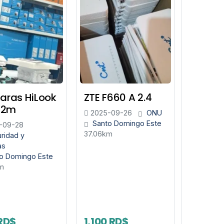
ras HiLook
ZTE F660 A 2.4
 2m
2025-09-26
ONU
Santo Domingo Este
-09-28
37.06km
ridad y
as
o Domingo Este
m
RD$
1,100 RD$