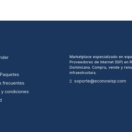
ECONOWISP
Marketplace especializado en equ
nder
Proveedores de Internet (ISP) en 
Dominicana. Compra, vende y renu
infraestructura.
/ Paquetes
soporte@econowisp.com
s frecuentes
 y condiciones
d