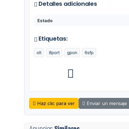
Detalles adicionales
Estado
Etiquetas:
olt
8port
gpon
6sfp
Haz clic para ver
Enviar un mensaje
Anuncios
Similares