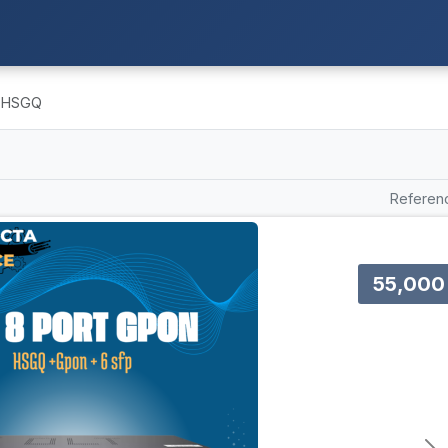
 HSGQ
Referenc
55,000