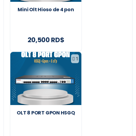
Mini Olt Hioso de 4 pon
20,500 RD$
1
OLT 8 PORT GPON HSGQ