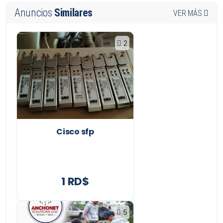
Anuncios
Similares
VER MÁS
2
Cisco sfp
1 RD$
5