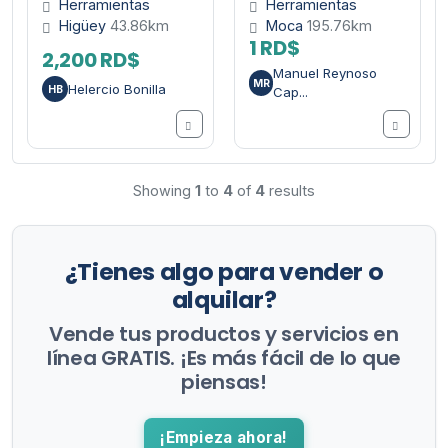
Herramientas
Herramientas
Higüey
43.86km
Moca
195.76km
1 RD$
2,200 RD$
Manuel Reynoso
MR
Helercio Bonilla
HB
Cap...
Showing
1
to
4
of
4
results
¿Tienes algo para vender o
alquilar?
Vende tus productos y servicios en
línea GRATIS. ¡Es más fácil de lo que
piensas!
¡Empieza ahora!