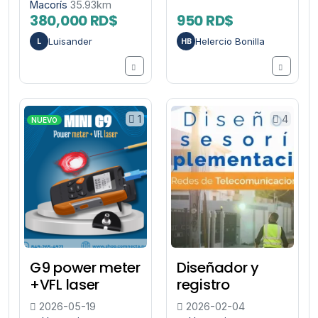
Macorís
35.93km
380,000 RD$
950 RD$
Luisander
Helercio Bonilla
L
HB
1
4
NUEVO
G9 power meter
Diseñador y
+VFL laser
registro
2026-05-19
2026-02-04