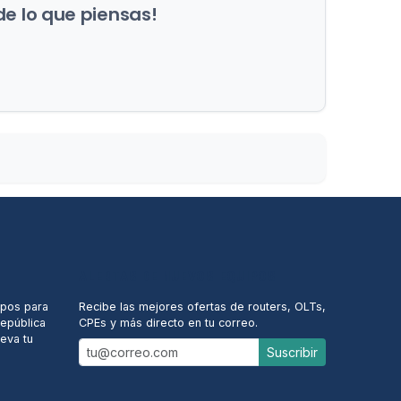
de lo que piensas!
ALERTAS DE NUEVOS EQUIPOS
ipos para
Recibe las mejores ofertas de routers, OLTs,
República
CPEs y más directo en tu correo.
eva tu
Suscribir