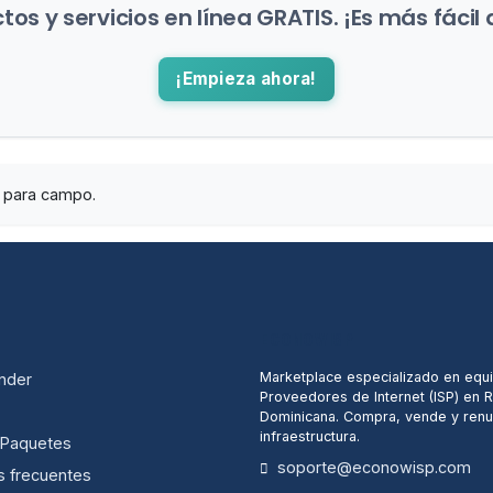
os y servicios en línea GRATIS. ¡Es más fácil 
¡Empieza ahora!
d para campo.
ECONOWISP
Marketplace especializado en equ
nder
Proveedores de Internet (ISP) en 
Dominicana. Compra, vende y renu
infraestructura.
/ Paquetes
soporte@econowisp.com
s frecuentes