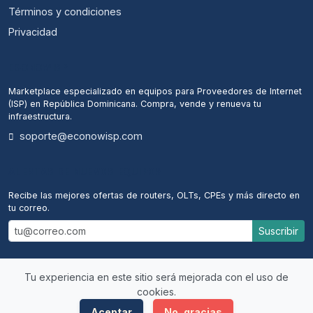
Términos y condiciones
Privacidad
ECONOWISP
Marketplace especializado en equipos para Proveedores de Internet
(ISP) en República Dominicana. Compra, vende y renueva tu
infraestructura.
soporte@econowisp.com
ALERTAS DE NUEVOS EQUIPOS
Recibe las mejores ofertas de routers, OLTs, CPEs y más directo en
tu correo.
Suscribir
Tu experiencia en este sitio será mejorada con el uso de
cookies.
© 2026 econowisp. Todos los derechos reservados.
Aceptar
No, gracias