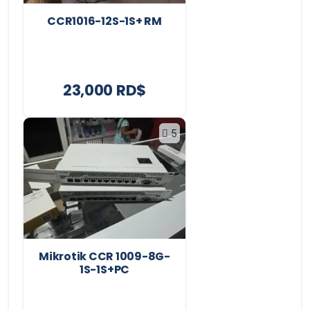
CCR1016-12S-1S+ RM
23,000 RD$
5
Mikrotik CCR 1009-8G-
1S-1S+PC