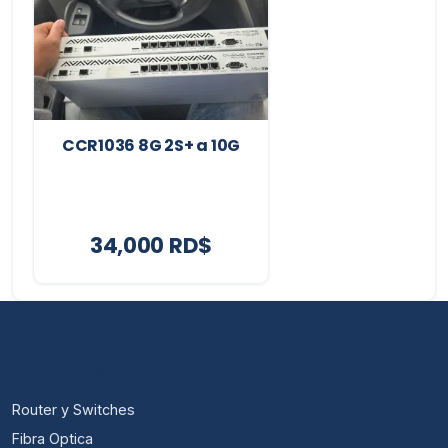
CCR1036 8G 2S+ a 10G
34,000 RD$
CATEGORÍAS
Router y Switches
Fibra Optica