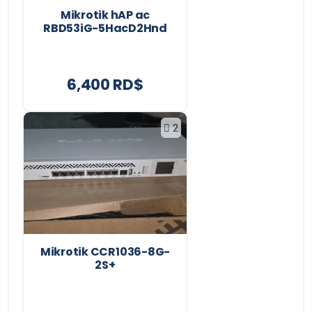
Mikrotik hAP ac
RBD53iG-5HacD2Hnd
6,400 RD$
2
Mikrotik CCR1036-8G-
2S+