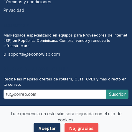
Términos y condiciones
Privacidad
ECONOWISP
Marketplace especializado en equipos para Proveedores de Internet
(ISP) en República Dominicana. Compra, vende y renueva tu
infraestructura.
soporte@econowisp.com
ALERTAS DE NUEVOS EQUIPOS
Recibe las mejores ofertas de routers, OLTs, CPEs y más directo en
tu correo.
Suscribir
Tu experiencia en este sitio será mejorada con el uso de
cookies.
© 2026 econowisp. Todos los derechos reservados.
Aceptar
No, gracias
Desarrollado por
MeloMultiservices