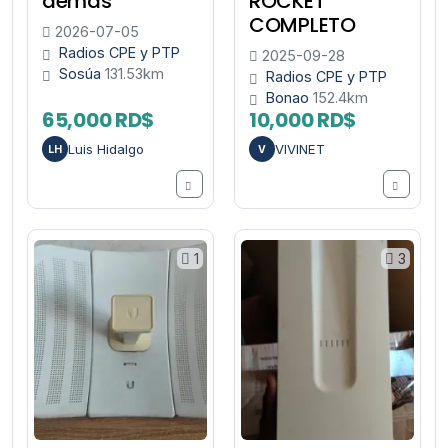
demas
ROCKET
COMPLETO
2026-07-05
Radios CPE y PTP
2025-09-28
Sosúa
131.53km
Radios CPE y PTP
Bonao
152.4km
65,000 RD$
10,000 RD$
Luis Hidalgo
VIVINET
LH
V
1
3