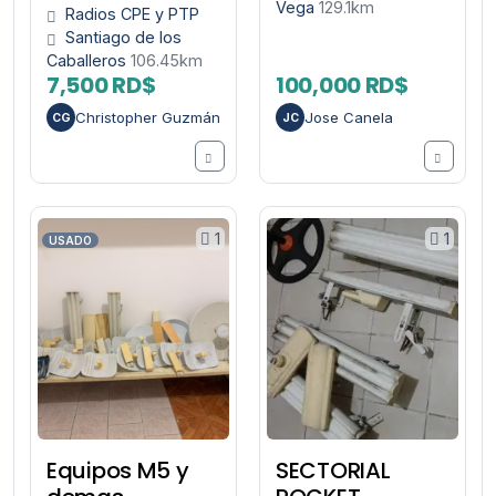
Vega
129.1km
Radios CPE y PTP
Santiago de los
Caballeros
106.45km
7,500 RD$
100,000 RD$
Christopher Guzmán
Jose Canela
CG
JC
1
1
USADO
Equipos M5 y
SECTORIAL