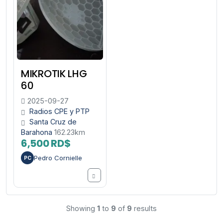
MIKROTIK LHG
60
2025-09-27
Radios CPE y PTP
Santa Cruz de
Barahona
162.23km
6,500 RD$
Pedro Cornielle
PC
Showing
1
to
9
of
9
results