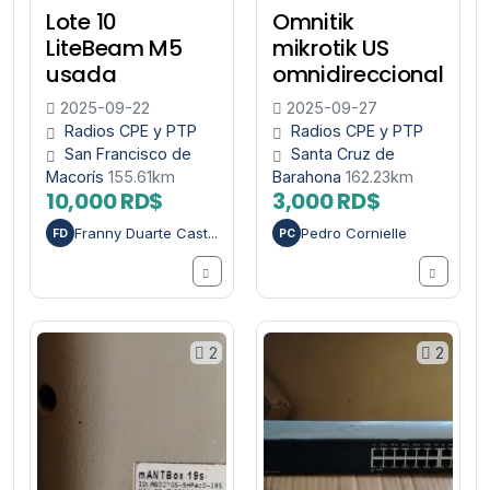
Lote 10
Omnitik
LiteBeam M5
mikrotik US
usada
omnidireccional
2025-09-22
2025-09-27
Radios CPE y PTP
Radios CPE y PTP
San Francisco de
Santa Cruz de
Macorís
155.61km
Barahona
162.23km
10,000 RD$
3,000 RD$
Franny Duarte Cast...
Pedro Cornielle
FD
PC
2
2