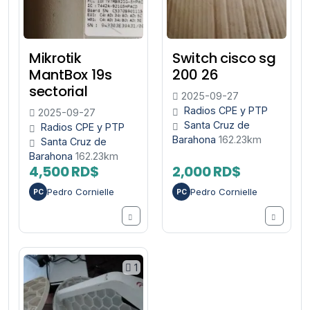
Mikrotik
Switch cisco sg
MantBox 19s
200 26
sectorial
2025-09-27
Radios CPE y PTP
2025-09-27
Santa Cruz de
Radios CPE y PTP
Barahona
162.23km
Santa Cruz de
Barahona
162.23km
4,500 RD$
2,000 RD$
Pedro Cornielle
Pedro Cornielle
PC
PC
1