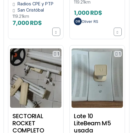
119.21km
Radios CPE y PTP
San Cristóbal
1,000 RD$
119.21km
7,000 RD$
Oliver RS
OR
1
1
SECTORIAL
Lote 10
ROCKET
LiteBeam M5
COMPLETO
usada