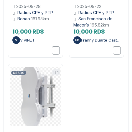
2025-09-28
2025-09-22
Radios CPE y PTP
Radios CPE y PTP
Bonao
161.93km
San Francisco de
Macorís
165.82km
10,000 RD$
10,000 RD$
VIVINET
Franny Duarte Cast...
V
FD
1
USADO