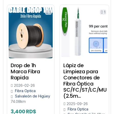
1
1
Drop de 1h
Lápiz de
Marca Fibra
Limpieza para
Rapida
Conectores de
Fibra Óptica
2026-02-26
SC/FC/ST/LC/MU
Fibra Optica
(2.5m...
Salvaleón de Higüey
74.08km
2025-09-26
Fibra Optica
3,400 RD$