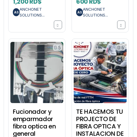
1,200 RD$
600 RD$
ANCHONET
ANCHONET
AS
AS
SOLUTIONS...
SOLUTIONS...
5
5
Fucionador y
TE HACEMOS TU
emparmador
PROJECTO DE
fibra optica en
FIBRA OPTICA Y
general
INSTALACION DE