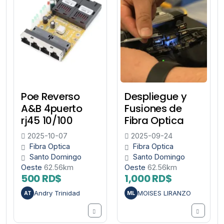
Poe Reverso
Despliegue y
A&B 4puerto
Fusiones de
rj45 10/100
Fibra Optica
2025-10-07
2025-09-24
Fibra Optica
Fibra Optica
Santo Domingo
Santo Domingo
Oeste
62.56km
Oeste
62.56km
500 RD$
1,000 RD$
Andry Trinidad
MOISES LIRANZO
AT
ML