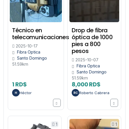
Técnico en
Drop de fibra
telecomunicaciones
óptica de 1000
pies a 800
2025-10-17
pesos
Fibra Optica
Santo Domingo
2025-10-07
51.59km
Fibra Optica
Santo Domingo
51.59km
1 RD$
8,000 RD$
Héctor
Roberto Cabrera
H
RC
1
1