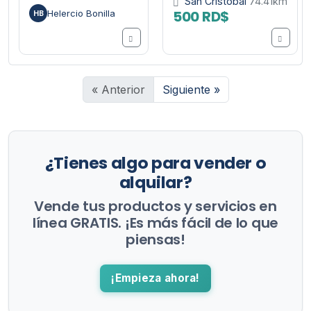
San Cristóbal
74.41km
500 RD$
Helercio Bonilla
HB
« Anterior
Siguiente »
¿Tienes algo para vender o
alquilar?
Vende tus productos y servicios en
línea GRATIS. ¡Es más fácil de lo que
piensas!
¡Empieza ahora!