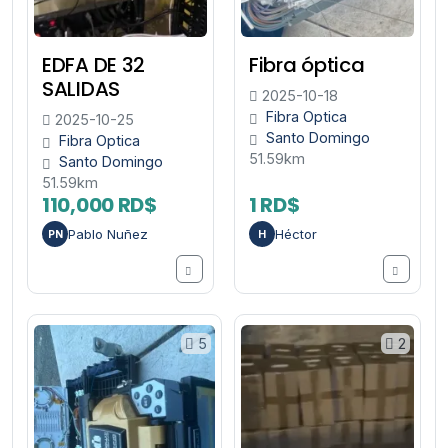
EDFA DE 32
Fibra óptica
SALIDAS
2025-10-18
Fibra Optica
2025-10-25
Santo Domingo
Fibra Optica
51.59km
Santo Domingo
51.59km
110,000 RD$
1 RD$
Pablo Nuñez
Héctor
PN
H
5
2