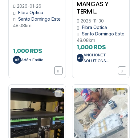
MANGAS Y
2026-01-26
TERMI...
Fibra Optica
Santo Domingo Este
2025-11-30
48.08km
Fibra Optica
Santo Domingo Este
48.08km
1,000 RD$
1,000 RD$
ANCHONET
AS
Adán Emilio
AE
SOLUTIONS...
1
3