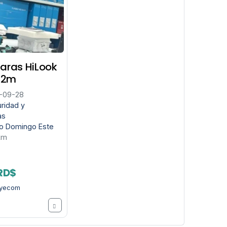
ras HiLook
 2m
-09-28
ridad y
as
o Domingo Este
km
RD$
oyecom