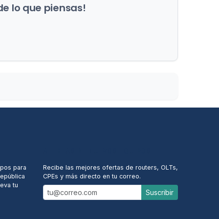
de lo que piensas!
ALERTAS DE NUEVOS EQUIPOS
ipos para
Recibe las mejores ofertas de routers, OLTs,
República
CPEs y más directo en tu correo.
eva tu
Suscribir