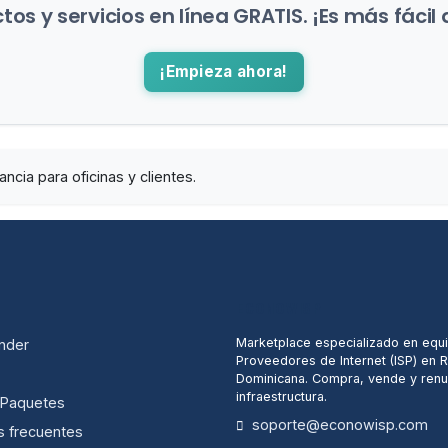
os y servicios en línea GRATIS. ¡Es más fácil 
¡Empieza ahora!
cia para oficinas y clientes.
ECONOWISP
Marketplace especializado en equ
nder
Proveedores de Internet (ISP) en 
Dominicana. Compra, vende y renu
infraestructura.
/ Paquetes
soporte@econowisp.com
s frecuentes