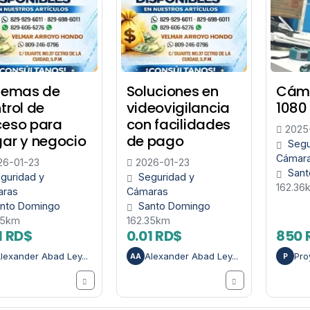
temas de
Soluciones en
Cáma
trol de
videovigilancia
1080
eso para
con facilidades
2025
ar y negocio
de pago
Segu
Cámar
6-01-23
2026-01-23
Sant
guridad y
Seguridad y
162.36
aras
Cámaras
nto Domingo
Santo Domingo
35km
162.35km
1 RD$
0.01 RD$
850 
lexander Abad Ley...
Alexander Abad Ley...
Pr
AA
P