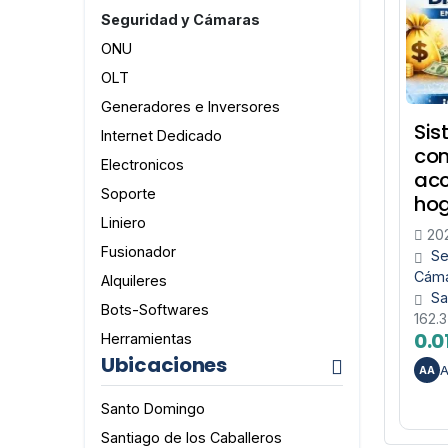
Seguridad y Cámaras
ONU
OLT
Generadores e Inversores
Sis
Internet Dedicado
con
Electronicos
acc
Soporte
hog
Liniero
202
Fusionador
Se
Cám
Alquileres
Sa
Bots-Softwares
162.
0.0
Herramientas
Ubicaciones
A
AA
Santo Domingo
Santiago de los Caballeros