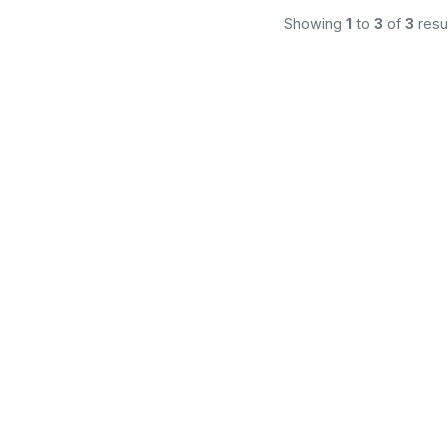
Showing
1
to
3
of
3
resu