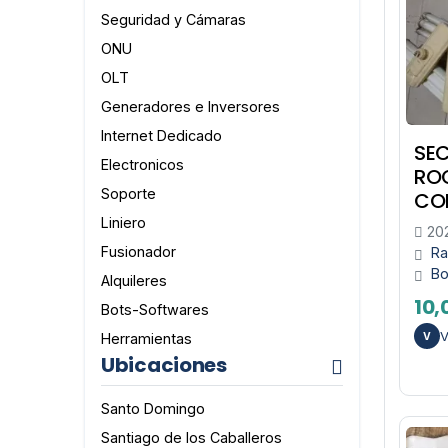
Seguridad y Cámaras
ONU
OLT
Generadores e Inversores
Internet Dedicado
SE
Electronicos
RO
Soporte
CO
Liniero
20
Fusionador
Ra
B
Alquileres
10,
Bots-Softwares
V
Herramientas
V
Ubicaciones
Santo Domingo
Santiago de los Caballeros