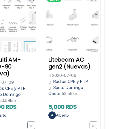
uiti AM-
Litebeam AC
0-90
gen2 (Nuevas)
va)
2026-07-06
Radios CPE y PTP
-07-09
Santo Domingo
os CPE y PTP
Oeste
53.59km
o Domingo
53.59km
00 RD$
5,000 RD$
erto
Alberto
A