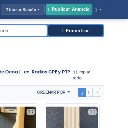
Publicar Anuncio
Iniciar Sesión
Encontrar
 de Ocoa
en
Radios CPE y PTP
Limpiar
todo
ORDENAR POR
2
2