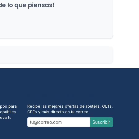
de lo que piensas!
ALERTAS DE NUEVOS EQUIPOS
ipos para
Recibe las mejores ofertas de routers, OLTs,
República
CPEs y más directo en tu correo.
eva tu
Suscribir