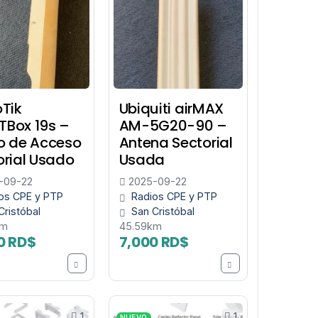
oTik
Ubiquiti airMAX
Box 19s –
AM-5G20-90 –
o de Acceso
Antena Sectorial
orial Usado
Usada
-09-22
2025-09-22
os CPE y PTP
Radios CPE y PTP
Cristóbal
San Cristóbal
km
45.59km
0 RD$
7,000 RD$
1
1
NUEVO