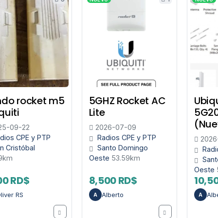
do rocket m5
5GHZ Rocket AC
Ubiq
quiti
Lite
5G2
(Nue
25-09-22
2026-07-09
dios CPE y PTP
Radios CPE y PTP
2026
n Cristóbal
Santo Domingo
Radi
59km
Oeste
53.59km
Sant
Oeste
00 RD$
8,500 RD$
10,5
liver RS
Alberto
Alb
A
A