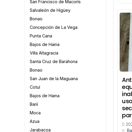
San Francisco de Macorís
Salvaleón de Higüey
Bonao
Concepción de La Vega
Punta Cana
Bajos de Haina
Villa Altagracia
Santa Cruz de Barahona
Bonao
Ant
San Juan de la Maguana
equ
Cotuí
ina
Bajos de Haina
usa
Baní
sec
Moca
par
Azua
20
Jarabacoa
Ra