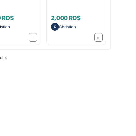
0 RD$
2,000 RD$
istian
Christian
C
ults