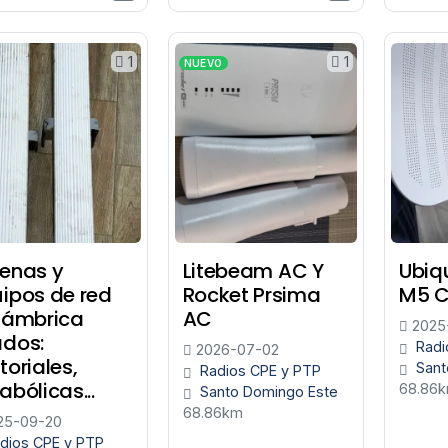
1
1
NUEVO
enas y
Litebeam AC Y
Ubiqu
ipos de red
Rocket Prsima
M5 
lámbrica
AC
2025
dos:
Radi
2026-07-02
toriales,
Sant
Radios CPE y PTP
abólicas...
68.86
Santo Domingo Este
68.86km
25-09-20
dios CPE y PTP