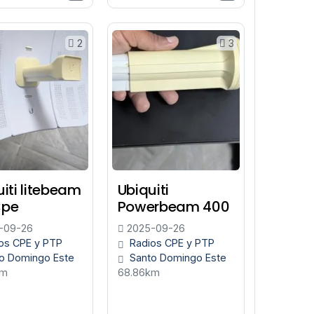
2
3
iti litebeam
Ubiquiti
Cpe
Powerbeam 400
-09-26
2025-09-26
os CPE y PTP
Radios CPE y PTP
o Domingo Este
Santo Domingo Este
km
68.86km