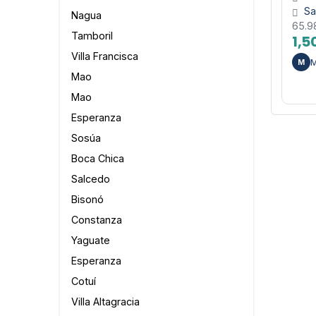
Sa
Nagua
65.
Tamboril
1,5
Villa Francisca
M
M
Mao
Mao
Esperanza
Sosúa
Boca Chica
Salcedo
Bisonó
Constanza
Yaguate
Esperanza
Cotuí
Villa Altagracia