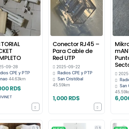
CTORIAL
Conector RJ45 –
Mikr
CKET
Para Cable de
mANT
MPLETO
Red UTP
Punt
Sect
25-09-28
2025-09-22
dios CPE y PTP
Radios CPE y PTP
2025
onao
44.63km
San Cristóbal
Radi
45.59km
San 
000 RD$
45.59
1,000 RD$
6,00
IVINET
3
1
NUEVO
NUEVO