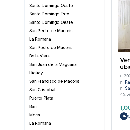
Santo Domingo Oeste
Santo Domingo Este
Santo Domingo Oeste
San Pedro de Macorís
La Romana
San Pedro de Macorís
Bella Vista
Ven
San Juan de la Maguana
ubi
Higüey
20
San Francisco de Macorís
Ra
Sa
San Cristóbal
45.
Puerto Plata
1,0
Baní
Moca
O
OR
La Romana