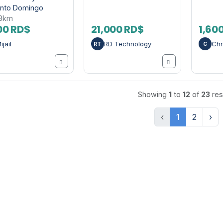
nto Domingo
98km
00 RD$
21,000 RD$
1,60
ijail
RD Technology
Chr
RT
C
Showing
1
to
12
of
23
res
‹
1
2
›