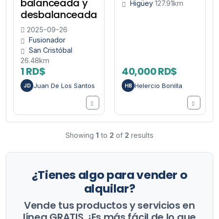
balanceada y
Higüey
127.91km
desbalanceada
2025-09-26
Fusionador
San Cristóbal
26.48km
1 RD$
40,000 RD$
Juan De Los Santos
Helercio Bonilla
JD
HB
Showing
1
to
2
of
2
results
¿Tienes algo para vender o
alquilar?
Vende tus productos y servicios en
línea GRATIS. ¡Es más fácil de lo que