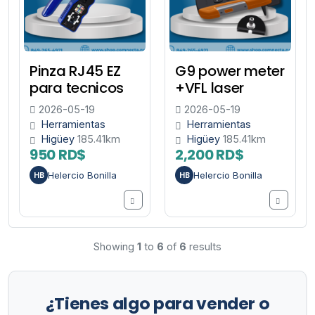
Pinza RJ45 EZ
G9 power meter
para tecnicos
+VFL laser
2026-05-19
2026-05-19
Herramientas
Herramientas
Higüey
185.41km
Higüey
185.41km
950 RD$
2,200 RD$
Helercio Bonilla
Helercio Bonilla
HB
HB
Showing
1
to
6
of
6
results
¿Tienes algo para vender o