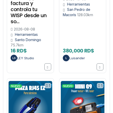
factura y
Herramientas
controla tu
San Pedro de
WISP desde un
Macorís
128.03km
so...
2026-08-08
Herramientas
Santo Domingo
75.7km
16 RD$
380,000 RD$
LEY Studio
Luisander
LS
L
1
1
NUEVO
NUEVO