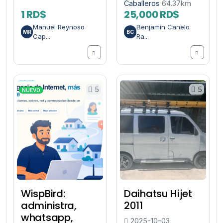
Caballeros
64.37km
1 RD$
25,000 RD$
Manuel Reynoso
Benjamín Canelo
MR
BC
Cap...
Ra...
5
5
NUEVO
WispBird:
Daihatsu Hijet
administra,
2011
whatsapp,
2025-10-03